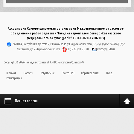
Ассоциация Саморегулируемая организация Межрегиональное отраслевое
объединение работодателей "Гильдия строителей Северо-Кавказского
федерального округа" (рег.№ СРО-С-028-17082009)
367014, Республика Дагестан, г. Махачкала, ул. Гаджи Алибегова, 82
(юр. адрес: 367014, РД, г.
Махачкала, пр. А. Акушинского 98 "е")
8 (8722) 60-28-70
office@gilds.ru
Copyright © 2026. Гильдия строителей СКФО. Разработка
Quantor-∀
Главная
Новости
Вступление
Реестр СРО
Обратная связь
Вход
Регистрация
Полная версия