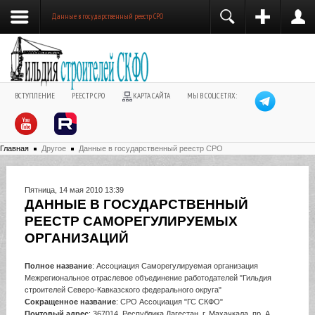
Данные в государственный реестр СРО
ВСТУПЛЕНИЕ
РЕЕСТР СРО
КАРТА САЙТА
МЫ В СОЦСЕТЯХ:
Главная
Другое
Данные в государственный реестр СРО
Пятница, 14 мая 2010 13:39
ДАННЫЕ В ГОСУДАРСТВЕННЫЙ
РЕЕСТР САМОРЕГУЛИРУЕМЫХ
ОРГАНИЗАЦИЙ
Полное название
: Ассоциация Cаморегулируемая организация
Межрегиональное отраслевое объединение работодателей "Гильдия
строителей Северо-Кавказского федерального округа"
Сокращенное название
: СРО Ассоциация "ГС СКФО"
Почтовый адрес
: 367014, Республика Дагестан, г. Махачкала, пр. А