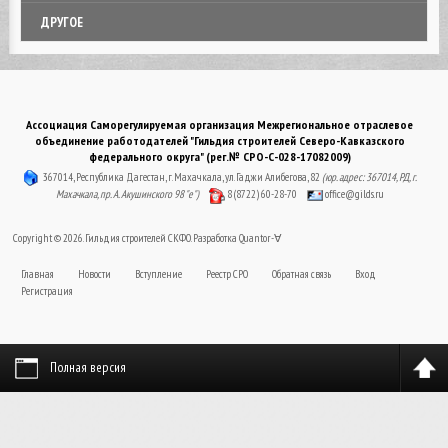
ДРУГОЕ
Ассоциация Саморегулируемая организация Межрегиональное отраслевое
объединение работодателей "Гильдия строителей Северо-Кавказского
федерального округа" (рег.№ СРО-С-028-17082009)
367014, Республика Дагестан, г. Махачкала, ул. Гаджи Алибегова, 82
(юр. адрес: 367014, РД, г.
Махачкала, пр. А. Акушинского 98 "е")
8 (8722) 60-28-70
office@gilds.ru
Copyright © 2026. Гильдия строителей СКФО. Разработка
Quantor-∀
Главная
Новости
Вступление
Реестр СРО
Обратная связь
Вход
Регистрация
Полная версия