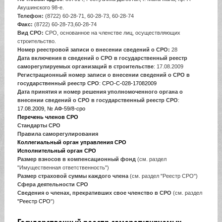
Акушинского 98-е.
Телефон:
(8722) 60-28-71, 60-28-73, 60-28-74
Факс:
(8722) 60-28-73,60-28-74
Вид СРО:
СРО, основанное на членстве лиц, осуществляющих
строительство.
Номер реестровой записи о внесении сведений о СРО:
28
Дата включения в сведений о СРО в государственный реестр
саморегулируемых организаций в строительстве
: 17.08.2009
Регистрационный номер записи о внесении сведений о СРО в
государственный реестр СРО
:
СРО-С-028-17082009
Дата принятия и номер решения уполномоченного органа о
внесении сведений о СРО в государственный реестр СРО
:
17.08.2009, № АФ-59/8-сро
Перечень членов СРО
Стандарты СРО
Правила саморегулирования
Коллегиальный орган управления СРО
Исполнительный орган СРО
Размер взносов в компенсационный фонд
(см. раздел
"Имущественная ответственность")
Размер страховой суммы каждого члена
(см. раздел "Реестр СРО")
Сфера деятельности СРО
Сведения о членах, прекративших свое членство в СРО
(см. раздел
"Реестр СРО
")