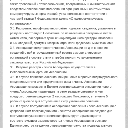
также требований к технологическим, программным и лингвистическим
средствам обеспечения пользования официальными сайтами таких
саморегулируемых организаций, установленных в соответствии с
частью 5 статьи 7 Федерального закона «О саморегулируемых
организациях».
3.3. Раскрытию на официальном сайте подлежат сведения, указанные в
разделе 2 настоящего Положения, за исключением сведений о месте
жительства, паспортных данных индивидуального предпринимателя и
иных сведений, доступ к которым ограничен федеральными законами.
3.4. Ассоциация ведет реестр членов Ассоциации со дня внесения
сведений о ней в государственный реестр саморегулируемых
организаций в соответствии с требованиями, установленными
законодательством Российской Федерации.
3.5. Ведение реестра членов Ассоциации осуществляется
Исполнительным органом Ассоциации.
3.6. В случае принятия Ассоциацией решения о приеме индивидуального
предпринимателя или юридического лица в члены Ассоциации
Ассоциация открывает в Едином реестре раздел в отношении нового
члена Ассоциации и размещает в этом разделе сведения о нем,
предусмотренные разделом 2 настоящего Положения, в течение 5
рабочих дней со дня вступления в силу указанного решения.
3.7. В случае поступления в Ассоциацию заявления члена Ассоциации о
добровольном прекращении его членства Ассоциация не позднее дня
поступления указанного заявления формирует и размещает в
соответствующем разделе реестра членов Ассоциации в составе
Единого реестра сведения о прекращении членства индивидуального