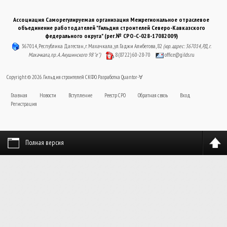
Ассоциация Саморегулируемая организация Межрегиональное отраслевое
объединение работодателей "Гильдия строителей Северо-Кавказского
федерального округа" (рег.№ СРО-С-028-17082009)
367014, Республика Дагестан, г. Махачкала, ул. Гаджи Алибегова, 82
(юр. адрес: 367014, РД, г.
Махачкала, пр. А. Акушинского 98 "е")
8 (8722) 60-28-70
office@gilds.ru
Copyright © 2026. Гильдия строителей СКФО. Разработка
Quantor-∀
Главная
Новости
Вступление
Реестр СРО
Обратная связь
Вход
Регистрация
Полная версия