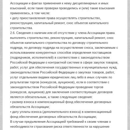
Ассоциации и фактах применения к нему дисциплинарных и иных
взысканий, если такие проверки проводились и (или) такие взыскания
применялись, в том числе:
• дату приостановления права осуществлять строительство,
реконструкцию, капитальный ремонт, снос объектов капитального
строительства.
2.6. Сведения о наличии или об отсутствии у члена Ассоциации права
выполнять строительство, реконструкцию, капитальный ремонт, снос
объектов капитального строительства по договору строительного
подряда, по договору подряда на осуществление сноса, заключаемым с
использованием конкурентных способов определения поставщиков
(подрядчиков, исполнителей) в соответствии с законодательством
Российской Федерации о контрактной системе в сфере закупок товаров,
работ, услуг для обеспечения государственных и муниципальных нужд,
законодательством Российской Федерации о закупках товаров, работ,
услуг отдельными видами юридических лиц либо в иных случаях по
результатам торгов (конкурсов, аукционов), если в соответствии с
законодательством Российской Федерации проведение торгов
(конкурсов, аукционов) для заключения соответствующих договоров
является обязательным, а также следующие сведения:
• размер взноса в компенсационный фонд обеспечения договорных
обязательств Ассоциации;
• дату уплаты взноса (дополнительного взноса) в компенсационный
фонд обеспечения договорных обязательств Ассоциации;
В случае предъявления Ассоциацией требований к своим членам о
необходимости страхования риска ответственности за нарушение