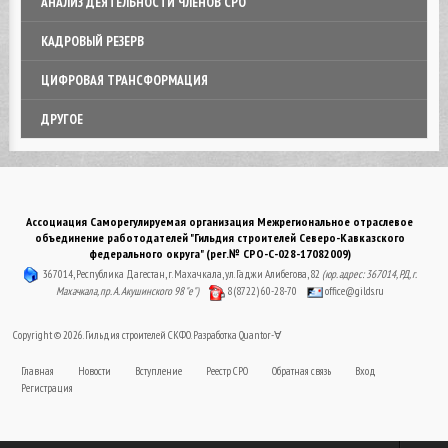
АНАЛИЗ ДЕЯТЕЛЬНОСТИ ЧЛЕНОВ СРО
КАДРОВЫЙ РЕЗЕРВ
ЦИФРОВАЯ ТРАНСФОРМАЦИЯ
ДРУГОЕ
Ассоциация Саморегулируемая организация Межрегиональное отраслевое
объединение работодателей "Гильдия строителей Северо-Кавказского
федерального округа" (рег.№ СРО-С-028-17082009)
367014, Республика Дагестан, г. Махачкала, ул. Гаджи Алибегова, 82
(юр. адрес: 367014, РД, г.
Махачкала, пр. А. Акушинского 98 "е")
8 (8722) 60-28-70
office@gilds.ru
Copyright © 2026. Гильдия строителей СКФО. Разработка
Quantor-∀
Главная
Новости
Вступление
Реестр СРО
Обратная связь
Вход
Регистрация