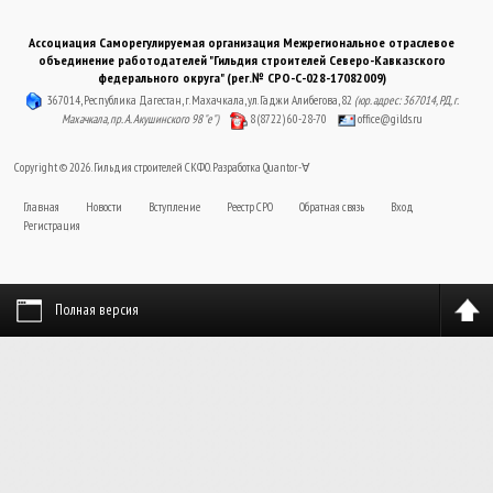
Ассоциация Саморегулируемая организация Межрегиональное отраслевое
объединение работодателей "Гильдия строителей Северо-Кавказского
федерального округа" (рег.№ СРО-С-028-17082009)
367014, Республика Дагестан, г. Махачкала, ул. Гаджи Алибегова, 82
(юр. адрес: 367014, РД, г.
Махачкала, пр. А. Акушинского 98 "е")
8 (8722) 60-28-70
office@gilds.ru
Copyright © 2026. Гильдия строителей СКФО. Разработка
Quantor-∀
Главная
Новости
Вступление
Реестр СРО
Обратная связь
Вход
Регистрация
Полная версия