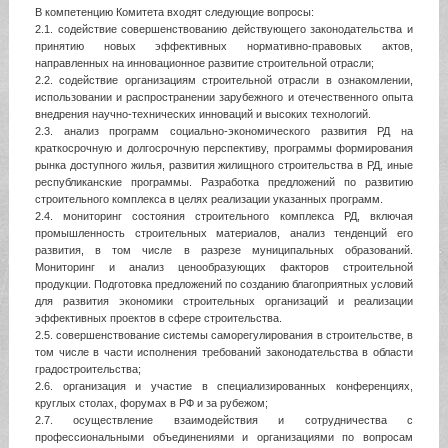
В компетенцию Комитета входят следующие вопросы:
2.1. содействие совершенствованию действующего законодательства и
принятию новых эффективных нормативно-правовых актов,
направленных на инновационное развитие строительной отрасли;
2.2. содействие организациям строительной отрасли в ознакомлении,
использовании и распространении зарубежного и отечественного опыта
внедрения научно-технических инноваций и высоких технологий.
2.3. анализ программ социально-экономического развития РД на
краткосрочную и долгосрочную перспективу, программы формирования
рынка доступного жилья, развития жилищного строительства в РД, иные
республиканские программы. Разработка предложений по развитию
строительного комплекса в целях реализации указанных программ.
2.4. мониторинг состояния строительного комплекса РД, включая
промышленность строительных материалов, анализ тенденций его
развития, в том числе в разрезе муниципальных образований.
Мониторинг и анализ ценообразующих факторов строительной
продукции. Подготовка предложений по созданию благоприятных условий
для развития экономики строительных организаций и реализации
эффективных проектов в сфере строительства.
2.5. совершенствование системы саморегулирования в строительстве, в
том числе в части исполнения требований законодательства в области
градостроительства;
2.6. организация и участие в специализированных конференциях,
круглых столах, форумах в РФ и за рубежом;
2.7. осуществление взаимодействия и сотрудничества с
профессиональными объединениями и организациями по вопросам