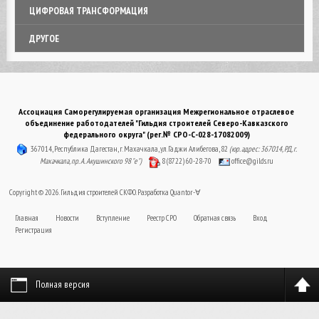
ЦИФРОВАЯ ТРАНСФОРМАЦИЯ
ДРУГОЕ
Ассоциация Саморегулируемая организация Межрегиональное отраслевое
объединение работодателей "Гильдия строителей Северо-Кавказского
федерального округа" (рег.№ СРО-С-028-17082009)
367014, Республика Дагестан, г. Махачкала, ул. Гаджи Алибегова, 82
(юр. адрес: 367014, РД, г.
Махачкала, пр. А. Акушинского 98 "е")
8 (8722) 60-28-70
office@gilds.ru
Copyright © 2026. Гильдия строителей СКФО. Разработка
Quantor-∀
Главная
Новости
Вступление
Реестр СРО
Обратная связь
Вход
Регистрация
Полная версия