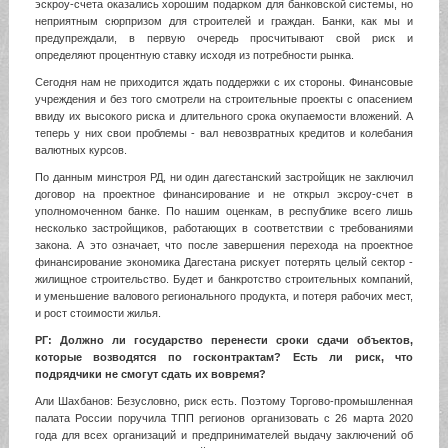
эскроу-счета оказались хорошим подарком для банковской системы, но
неприятным сюрпризом для строителей и граждан. Банки, как мы и
предупреждали, в первую очередь просчитывают свой риск и
определяют процентную ставку исходя из потребности рынка.
Сегодня нам не приходится ждать поддержки с их стороны. Финансовые
учреждения и без того смотрели на строительные проекты с опасением
ввиду их высокого риска и длительного срока окупаемости вложений. А
теперь у них свои проблемы - вал невозвратных кредитов и колебания
валютных курсов.
По данным минстроя РД, ни один дагестанский застройщик не заключил
договор на проектное финансирование и не открыл эксроу-счет в
уполномоченном банке. По нашим оценкам, в республике всего лишь
несколько застройщиков, работающих в соответствии с требованиями
закона. А это означает, что после завершения перехода на проектное
финансирование экономика Дагестана рискует потерять целый сектор -
жилищное строительство. Будет и банкротство строительных компаний,
и уменьшение валового регионального продукта, и потеря рабочих мест,
и рост стоимости жилья.
РГ: Должно ли государство перенести сроки сдачи объектов,
которые возводятся по госконтрактам? Есть ли риск, что
подрядчики не смогут сдать их вовремя?
Али Шахбанов: Безусловно, риск есть. Поэтому Торгово-промышленная
палата России поручила ТПП регионов организовать с 26 марта 2020
года для всех организаций и предпринимателей выдачу заключений об