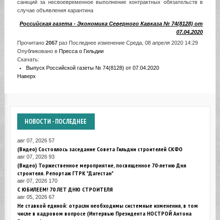
санкций за несвоевременное выполнение контрактных обязательств в
случае объявления карантина
Российская газета - Экономика Северного Кавказа № 74(8128) от
07.04.2020
Прочитано
2067
раз
Последнее изменение Среда, 08 апреля 2020 14:29
Опубликовано в
Пресса о Гильдии
Скачать:
Выпуск Российской газеты № 74(8128) от 07.04.2020
Наверх
НОВОСТИ
- ПОСЛЕДНЕЕ
авг 07, 2026
57
(Видео) Состоялось заседание Совета Гильдии строителей СКФО
авг 07, 2026
93
(Видео) Торжественное мероприятие, посвященное 70-летию Дня
строителя. Репортаж ГТРК "Дагестан"
авг 07, 2026
170
С ЮБИЛЕЕМ! 70 ЛЕТ ДНЮ СТРОИТЕЛЯ
авг 05, 2026
67
Не ставкой единой: отрасли необходимы системные изменения, в том
числе в кадровом вопросе (Интервью Президента НОСТРОЙ Антона