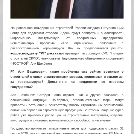
Национальное объединение строителей России создало Ситуационный
центр для поддержки отрасли. Здесь будут собирать и анализировать
информацию, поступившую от профильных предприятий,
испытывающих проблемы из-за ограничений, связанных с
распространением коронавируса. Как их предполагается решать,
корреспонденту "РГ" рассказал
президент ассоциации СРО "Гильдия
строителей СКФО", член совета Национального объединения строителей
(НОСТРОЙ) Али Шахбанов.
РГ: Али Баширович, какие проблемы уже сейчас возникли у
строителей в связи с экстренными мерами, принятыми в стране из-
за коронавируса? Достаточно ли поддержки со стороны
государства?
Али Шахбанов: Сегодня наша отрасль, как и другие, оказалась в
сложнейшей ситуации. Во-первых, ограничительные меры могут
привести к остановке и банкротству многих строительных организаций,
снижению спроса на строительную продукцию. Во-вторых, падение курса
рубля уже привело к росту цен на строительные материалы, изделия,
конструкции и снижению покупательской способности населения.
Государство принимает оперативные меры для поддержки отрасли. 31
марта 2020 года курирующий нас вице-премьер правительства РФ Марат