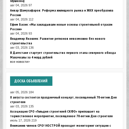
Глушкова)
авг 04, 2026
97
Анвар Шамузафаров: Реформа жилищного рынка и ЖКХ преобразила
Россию
авг 04, 2026
112
Ефим Басин: «Мы закладывали новые основы строительной отрасли
России»
авг 04, 2026
93
Владимир Яковлев: Развитие регионов невозможно без нового
строительства
авг 03, 2026
136
В Дагестане стартует строительство первого этапа северного обхода
Махачкалы за 4 млрд рублей
все новости>
ДОСКА
ОБЪЯВЛЕНИЙ
авг 05, 2026
184
8 августа состоится праздничный концерт, посвященный 70-летию Дня
строителя
авг 03, 2026
135
Ассоциация СРО «Гильдия строителей СКФО» приглашает на
торжественное мероприятие, посвященное 70-летию Дня строителя
июль 17, 2026
219
Вниманию членов СРО! НОСТРОЙ проводит мониторинг ситуации с