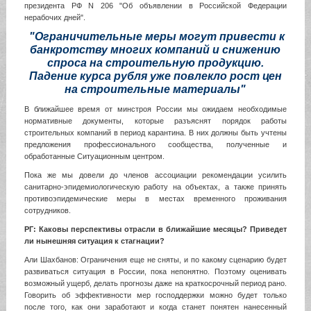
президента РФ N 206 "Об объявлении в Российской Федерации
нерабочих дней".
"Ограничительные меры могут привести к
банкротству многих компаний и снижению
спроса на строительную продукцию.
Падение курса рубля уже повлекло рост цен
на строительные материалы"
В ближайшее время от минстроя России мы ожидаем необходимые
нормативные документы, которые разъяснят порядок работы
строительных компаний в период карантина. В них должны быть учтены
предложения профессионального сообщества, полученные и
обработанные Ситуационным центром.
Пока же мы довели до членов ассоциации рекомендации усилить
санитарно-эпидемиологическую работу на объектах, а также принять
противоэпидемические меры в местах временного проживания
сотрудников.
РГ: Каковы перспективы отрасли в ближайшие месяцы? Приведет
ли нынешняя ситуация к стагнации?
Али Шахбанов: Ограничения еще не сняты, и по какому сценарию будет
развиваться ситуация в России, пока непонятно. Поэтому оценивать
возможный ущерб, делать прогнозы даже на краткосрочный период рано.
Говорить об эффективности мер господдержки можно будет только
после того, как они заработают и когда станет понятен нанесенный