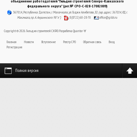
объединение работодателей "Гильдия строителей Северо-Кавказского
федерального округа" (рег.№ СРО-С-028-17082009)
367014, Республика Дагестан, г. Махачкала, ул. Гаджи Алибегова, 82
(юр. адрес: 367014, РД, г.
Махачкала, пр. А. Акушинского 98 "е")
8 (8722) 60-28-70
office@gilds.ru
Copyright © 2026. Гильдия строителей СКФО. Разработка
Quantor-∀
Главная
Новости
Вступление
Реестр СРО
Обратная связь
Вход
Регистрация
Полная версия