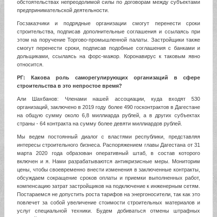
обстоятельствах непреодолимой силы по договорам между субъектами
предпринимательской деятельности.
Госзаказчики и подрядные организации смогут перенести сроки
строительства, подписав дополнительные соглашения и ссылаясь при
этом на поручение Торгово-промышленной палаты. Застройщики также
смогут перенести сроки, подписав подобные соглашения с банками и
дольщиками, ссылаясь на форс-мажор. Коронавирус к таковым явно
относится.
РГ: Какова роль саморегулирующих организаций в сфере
строительства в это непростое время?
Али Шахбанов: Членами нашей ассоциации, куда входят 530
организаций, заключено в 2019 году более 490 госконтрактов в Дагестане
на общую сумму около 6,8 миллиарда рублей, а в других субъектах
страны - 64 контракта на сумму более девяти миллиардов рублей.
Мы ведем постоянный диалог с властями республики, представляя
интересы строительного бизнеса. Распоряжением главы Дагестана от 31
марта 2020 года образован оперативный штаб, в состав которого
включен и я. Нами разрабатываются антикризисные меры. Мониторим
цены, чтобы своевременно внести изменения в заключенные контракты,
обсуждаем сокращение сроков оплаты и приемки выполненных работ,
компенсацию затрат застройщиков на подключение к инженерным сетям.
Постараемся не допустить роста тарифов на энергоносители, так как это
повлечет за собой увеличение стоимости строительных материалов и
услуг специальной техники. Будем добиваться отмены штрафных