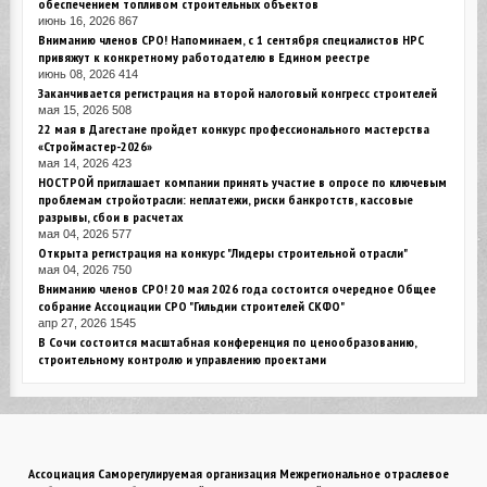
обеспечением топливом строительных объектов
июнь 16, 2026
867
Вниманию членов СРО! Напоминаем, с 1 сентября специалистов НРС
привяжут к конкретному работодателю в Едином реестре
июнь 08, 2026
414
Заканчивается регистрация на второй налоговый конгресс строителей
мая 15, 2026
508
22 мая в Дагестане пройдет конкурс профессионального мастерства
«Строймастер-2026»
мая 14, 2026
423
НОСТРОЙ приглашает компании принять участие в опросе по ключевым
проблемам стройотрасли: неплатежи, риски банкротств, кассовые
разрывы, сбои в расчетах
мая 04, 2026
577
Открыта регистрация на конкурс "Лидеры строительной отрасли"
мая 04, 2026
750
Вниманию членов СРО! 20 мая 2026 года состоится очередное Общее
собрание Ассоциации СРО "Гильдии строителей СКФО"
апр 27, 2026
1545
В Сочи состоится масштабная конференция по ценообразованию,
строительному контролю и управлению проектами
Ассоциация Саморегулируемая организация Межрегиональное отраслевое