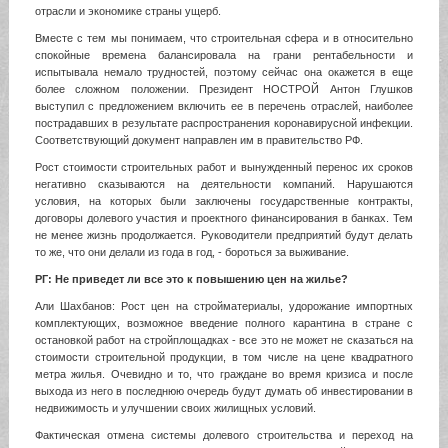
отрасли и экономике страны ущерб.
Вместе с тем мы понимаем, что строительная сфера и в относительно
спокойные времена балансировала на грани рентабельности и
испытывала немало трудностей, поэтому сейчас она окажется в еще
более сложном положении. Президент НОСТРОЙ Антон Глушков
выступил с предложением включить ее в перечень отраслей, наиболее
пострадавших в результате распространения коронавирусной инфекции.
Соответствующий документ направлен им в правительство РФ.
Рост стоимости строительных работ и вынужденный перенос их сроков
негативно сказываются на деятельности компаний. Нарушаются
условия, на которых были заключены государственные контракты,
договоры долевого участия и проектного финансирования в банках. Тем
не менее жизнь продолжается. Руководители предприятий будут делать
то же, что они делали из года в год, - бороться за выживание.
РГ: Не приведет ли все это к повышению цен на жилье?
Али Шахбанов: Рост цен на стройматериалы, удорожание импортных
комплектующих, возможное введение полного карантина в стране с
остановкой работ на стройплощадках - все это не может не сказаться на
стоимости строительной продукции, в том числе на цене квадратного
метра жилья. Очевидно и то, что граждане во время кризиса и после
выхода из него в последнюю очередь будут думать об инвестировании в
недвижимость и улучшении своих жилищных условий.
Фактическая отмена системы долевого строительства и переход на