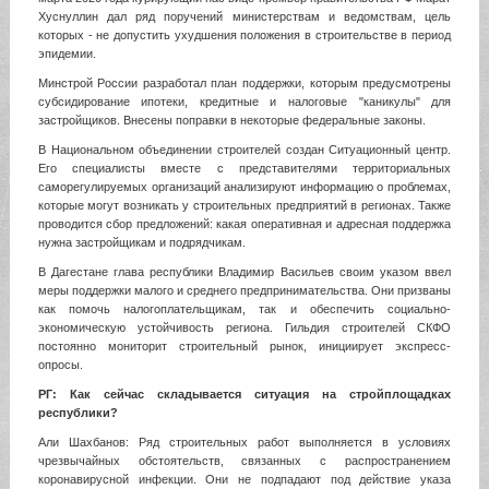
Хуснуллин дал ряд поручений министерствам и ведомствам, цель
которых - не допустить ухудшения положения в строительстве в период
эпидемии.
Минстрой России разработал план поддержки, которым предусмотрены
субсидирование ипотеки, кредитные и налоговые "каникулы" для
застройщиков. Внесены поправки в некоторые федеральные законы.
В Национальном объединении строителей создан Ситуационный центр.
Его специалисты вместе с представителями территориальных
саморегулируемых организаций анализируют информацию о проблемах,
которые могут возникать у строительных предприятий в регионах. Также
проводится сбор предложений: какая оперативная и адресная поддержка
нужна застройщикам и подрядчикам.
В Дагестане глава республики Владимир Васильев своим указом ввел
меры поддержки малого и среднего предпринимательства. Они призваны
как помочь налогоплательщикам, так и обеспечить социально-
экономическую устойчивость региона. Гильдия строителей СКФО
постоянно мониторит строительный рынок, инициирует экспресс-
опросы.
РГ: Как сейчас складывается ситуация на стройплощадках
республики?
Али Шахбанов: Ряд строительных работ выполняется в условиях
чрезвычайных обстоятельств, связанных с распространением
коронавирусной инфекции. Они не подпадают под действие указа