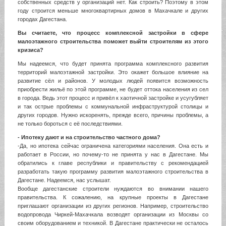
собственных средств у организаций нет. Как строить? Поэтому в этом
году строится меньше многоквартирных домов в Махачкале и других
городах Дагестана.
Вы считаете, что процесс комплексной застройки в сфере
малоэтажного строительства поможет выйти строителям из этого
кризиса?
Мы надеемся, что будет принята программа комплексного развития
территорий малоэтажной застройки. Это окажет большое влияние на
развитие сёл и районов. У молодых людей появится возможность
приобрести жильё по этой программе, не будет оттока населения из сел
в города. Ведь этот процесс и привёл к хаотичной застройке и усугубляет
и так острые проблемы с коммунальной инфраструктурой столицы и
других городов. Нужно искоренять, прежде всего, причины проблемы, а
не только бороться с её последствиями.
- Ипотеку дают и на строительство частного дома?
-Да, но ипотека сейчас ограничена категориями населения. Она есть и
работает в России, но почему-то не принята у нас в Дагестане. Мы
обратились к главе республики и правительству с рекомендацией
разработать такую программу развития малоэтажного строительства в
Дагестане. Надеемся, нас услышат.
Вообще дагестанские строители нуждаются во внимании нашего
правительства. К сожалению, на крупные проекты в Дагестане
приглашают организации из других регионов. Например, строительство
водопровода Чиркей-Махачкала возводят организации из Москвы со
своим оборудованием и техникой. В Дагестане практически не осталось