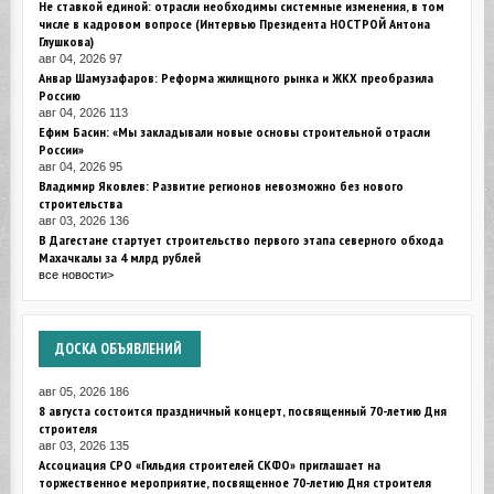
Не ставкой единой: отрасли необходимы системные изменения, в том
числе в кадровом вопросе (Интервью Президента НОСТРОЙ Антона
Глушкова)
авг 04, 2026
97
Анвар Шамузафаров: Реформа жилищного рынка и ЖКХ преобразила
Россию
авг 04, 2026
113
Ефим Басин: «Мы закладывали новые основы строительной отрасли
России»
авг 04, 2026
95
Владимир Яковлев: Развитие регионов невозможно без нового
строительства
авг 03, 2026
136
В Дагестане стартует строительство первого этапа северного обхода
Махачкалы за 4 млрд рублей
все новости>
ДОСКА
ОБЪЯВЛЕНИЙ
авг 05, 2026
186
8 августа состоится праздничный концерт, посвященный 70-летию Дня
строителя
авг 03, 2026
135
Ассоциация СРО «Гильдия строителей СКФО» приглашает на
торжественное мероприятие, посвященное 70-летию Дня строителя