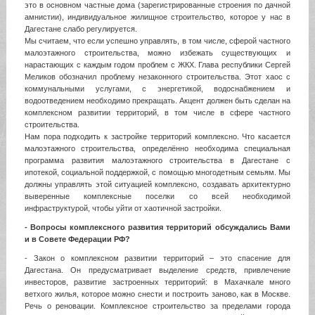
это в основном частные дома (зарегистрированные строения по дачной
амнистии), индивидуальное жилищное строительство, которое у нас в
Дагестане слабо регулируется.
Мы считаем, что если успешно управлять, в том числе, сферой частного
малоэтажного строительства, можно избежать существующих и
нарастающих с каждым годом проблем с ЖКХ. Глава республики Сергей
Меликов обозначил проблему незаконного строительства. Этот хаос с
коммунальными услугами, с энергетикой, водоснабжением и
водоотведением необходимо прекращать. Акцент должен быть сделан на
комплексном развитии территорий, в том числе в сфере частного
строительства.
Нам пора подходить к застройке территорий комплексно. Что касается
малоэтажного строительства, определённо необходима специальная
программа развития малоэтажного строительства в Дагестане с
ипотекой, социальной поддержкой, с помощью многодетным семьям. Мы
должны управлять этой ситуацией комплексно, создавать архитектурно
выверенные комплексные поселки со всей необходимой
инфраструктурой, чтобы уйти от хаотичной застройки.
- Вопросы комплексного развития территорий обсуждались Вами
и в Совете Федерации РФ?
- Закон о комплексном развитии территорий – это спасение для
Дагестана. Он предусматривает выделение средств, привлечение
инвесторов, развитие застроенных территорий: в Махачкале много
ветхого жилья, которое можно снести и построить заново, как в Москве.
Речь о реновации. Комплексное строительство за пределами города