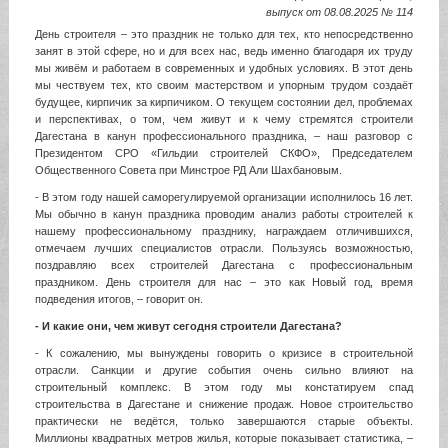
выпуск от 08.08.2025 № 114
День строителя – это праздник не только для тех, кто непосредственно
занят в этой сфере, но и для всех нас, ведь именно благодаря их труду
мы живём и работаем в современных и удобных условиях. В этот день
мы чествуем тех, кто своим мастерством и упорным трудом создаёт
будущее, кирпичик за кирпичиком. О текущем состоянии дел, проблемах
и перспективах, о том, чем живут и к чему стремятся строители
Дагестана в канун профессионального праздника, – наш разговор с
Президентом СРО «Гильдии строителей СКФО», Председателем
Общественного Совета при Минстрое РД Али Шахбановым.
- В этом году нашей саморегулируемой организации исполнилось 16 лет.
Мы обычно в канун праздника проводим анализ работы строителей к
нашему профессиональному празднику, награждаем отличившихся,
отмечаем лучших специалистов отрасли. Пользуясь возможностью,
поздравляю всех строителей Дагестана с профессиональным
праздником. День строителя для нас – это как Новый год, время
подведения итогов, – говорит он.
- И какие они, чем живут сегодня строители Дагестана?
- К сожалению, мы вынуждены говорить о кризисе в строительной
отрасли. Санкции и другие события очень сильно влияют на
строительный комплекс. В этом году мы констатируем спад
строительства в Дагестане и снижение продаж. Новое строительство
практически не ведётся, только завершаются старые объекты.
Миллионы квадратных метров жилья, которые показывает статистика, –