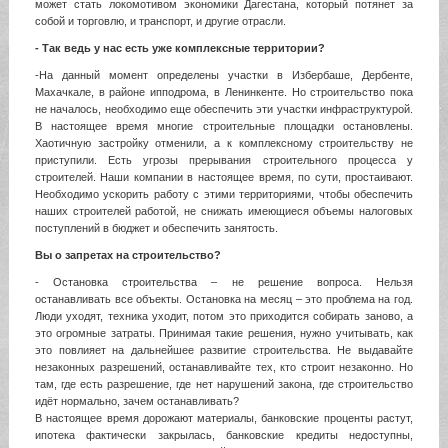
может стать локомотивом экономики Дагестана, который потянет за
собой и торговлю, и транспорт, и другие отрасли.
- Так ведь у нас есть уже комплексные территории?
-На данный момент определены участки в Избербаше, Дербенте,
Махачкале, в районе ипподрома, в Ленинкенте. Но строительство пока
не началось, необходимо еще обеспечить эти участки инфраструктурой.
В настоящее время многие строительные площадки остановлены.
Хаотичную застройку отменили, а к комплексному строительству не
приступили. Есть угрозы прерывания строительного процесса у
строителей. Наши компании в настоящее время, по сути, простаивают.
Необходимо ускорить работу с этими территориями, чтобы обеспечить
наших строителей работой, не снижать имеющиеся объемы налоговых
поступлений в бюджет и обеспечить занятость.
Вы о запретах на строительство?
- Остановка строительства – не решение вопроса. Нельзя
останавливать все объекты. Остановка на месяц – это проблема на год.
Люди уходят, техника уходит, потом это приходится собирать заново, а
это огромные затраты. Принимая такие решения, нужно учитывать, как
это повлияет на дальнейшее развитие строительства. Не выдавайте
незаконных разрешений, останавливайте тех, кто строит незаконно. Но
там, где есть разрешение, где нет нарушений закона, где строительство
идёт нормально, зачем останавливать?
В настоящее время дорожают материалы, банковские проценты растут,
ипотека фактически закрылась, банковские кредиты недоступны,