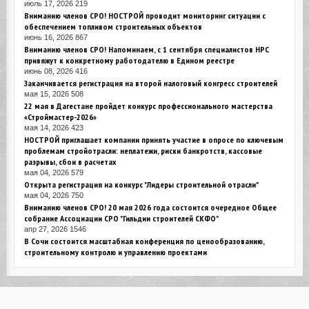
июль 17, 2026
219
Вниманию членов СРО! НОСТРОЙ проводит мониторинг ситуации с
обеспечением топливом строительных объектов
июнь 16, 2026
867
Вниманию членов СРО! Напоминаем, с 1 сентября специалистов НРС
привяжут к конкретному работодателю в Едином реестре
июнь 08, 2026
416
Заканчивается регистрация на второй налоговый конгресс строителей
мая 15, 2026
508
22 мая в Дагестане пройдет конкурс профессионального мастерства
«Строймастер-2026»
мая 14, 2026
423
НОСТРОЙ приглашает компании принять участие в опросе по ключевым
проблемам стройотрасли: неплатежи, риски банкротств, кассовые
разрывы, сбои в расчетах
мая 04, 2026
579
Открыта регистрация на конкурс "Лидеры строительной отрасли"
мая 04, 2026
750
Вниманию членов СРО! 20 мая 2026 года состоится очередное Общее
собрание Ассоциации СРО "Гильдии строителей СКФО"
апр 27, 2026
1546
В Сочи состоится масштабная конференция по ценообразованию,
строительному контролю и управлению проектами