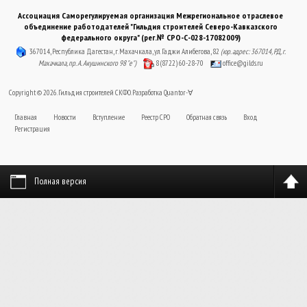
Ассоциация Саморегулируемая организация Межрегиональное отраслевое
объединение работодателей "Гильдия строителей Северо-Кавказского
федерального округа" (рег.№ СРО-С-028-17082009)
367014, Республика Дагестан, г. Махачкала, ул. Гаджи Алибегова, 82
(юр. адрес: 367014, РД, г.
Махачкала, пр. А. Акушинского 98 "е")
8 (8722) 60-28-70
office@gilds.ru
Copyright © 2026. Гильдия строителей СКФО. Разработка
Quantor-∀
Главная
Новости
Вступление
Реестр СРО
Обратная связь
Вход
Регистрация
Полная версия