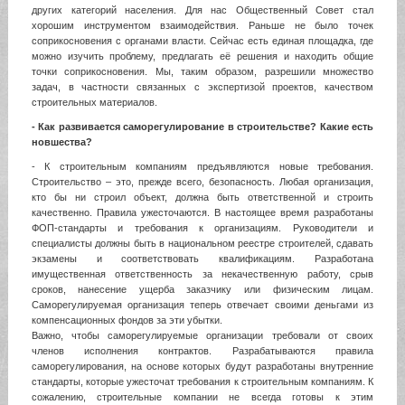
других категорий населения. Для нас Общественный Совет стал
хорошим инструментом взаимодействия. Раньше не было точек
соприкосновения с органами власти. Сейчас есть единая площадка, где
можно изучить проблему, предлагать её решения и находить общие
точки соприкосновения. Мы, таким образом, разрешили множество
задач, в частности связанных с экспертизой проектов, качеством
строительных материалов.
- Как развивается саморегулирование в строительстве? Какие есть
новшества?
- К строительным компаниям предъявляются новые требования.
Строительство – это, прежде всего, безопасность. Любая организация,
кто бы ни строил объект, должна быть ответственной и строить
качественно. Правила ужесточаются. В настоящее время разработаны
ФОП-стандарты и требования к организациям. Руководители и
специалисты должны быть в национальном реестре строителей, сдавать
экзамены и соответствовать квалификациям. Разработана
имущественная ответственность за некачественную работу, срыв
сроков, нанесение ущерба заказчику или физическим лицам.
Саморегулируемая организация теперь отвечает своими деньгами из
компенсационных фондов за эти убытки.
Важно, чтобы саморегулируемые организации требовали от своих
членов исполнения контрактов. Разрабатываются правила
саморегулирования, на основе которых будут разработаны внутренние
стандарты, которые ужесточат требования к строительным компаниям. К
сожалению, строительные компании не всегда готовы к этим