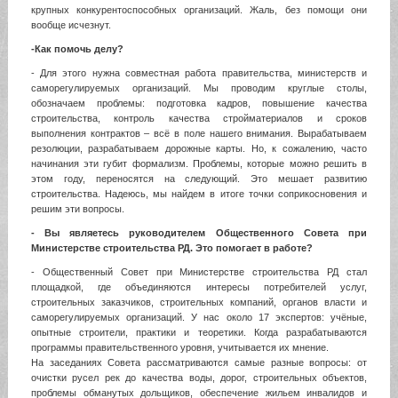
крупных конкурентоспособных организаций. Жаль, без помощи они
вообще исчезнут.
-Как помочь делу?
- Для этого нужна совместная работа правительства, министерств и
саморегулируемых организаций. Мы проводим круглые столы,
обозначаем проблемы: подготовка кадров, повышение качества
строительства, контроль качества стройматериалов и сроков
выполнения контрактов – всё в поле нашего внимания. Вырабатываем
резолюции, разрабатываем дорожные карты. Но, к сожалению, часто
начинания эти губит формализм. Проблемы, которые можно решить в
этом году, переносятся на следующий. Это мешает развитию
строительства. Надеюсь, мы найдем в итоге точки соприкосновения и
решим эти вопросы.
- Вы являетесь руководителем Общественного Совета при
Министерстве строительства РД. Это помогает в работе?
- Общественный Совет при Министерстве строительства РД стал
площадкой, где объединяются интересы потребителей услуг,
строительных заказчиков, строительных компаний, органов власти и
саморегулируемых организаций. У нас около 17 экспертов: учёные,
опытные строители, практики и теоретики. Когда разрабатываются
программы правительственного уровня, учитывается их мнение.
На заседаниях Совета рассматриваются самые разные вопросы: от
очистки русел рек до качества воды, дорог, строительных объектов,
проблемы обманутых дольщиков, обеспечение жильем инвалидов и