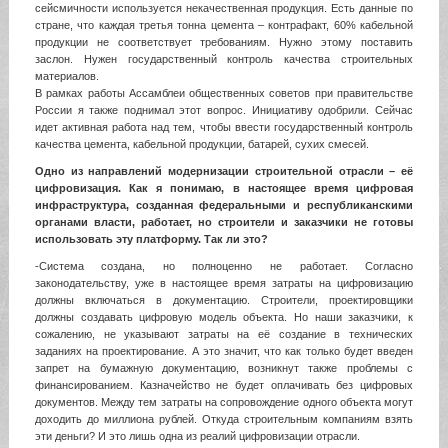
сейсмичности используется некачественная продукция. Есть данные по
стране, что каждая третья тонна цемента – контрафакт, 60% кабельной
продукции не соответствует требованиям. Нужно этому поставить
заслон. Нужен государственный контроль качества строительных
материалов.
В рамках работы Ассамблеи общественных советов при правительстве
России я также поднимал этот вопрос. Инициативу одобрили. Сейчас
идет активная работа над тем, чтобы ввести государственный контроль
качества цемента, кабельной продукции, батарей, сухих смесей.
Одно из направлений модернизации строительной отрасли – её
цифровизация. Как я понимаю, в настоящее время цифровая
инфраструктура, созданная федеральными и республиканскими
органами власти, работает, но строители и заказчики не готовы
использовать эту платформу. Так ли это?
-Система создана, но полноценно не работает. Согласно
законодательству, уже в настоящее время затраты на цифровизацию
должны включаться в документацию. Строители, проектировщики
должны создавать цифровую модель объекта. Но наши заказчики, к
сожалению, не указывают затраты на её создание в технических
заданиях на проектирование. А это значит, что как только будет введен
запрет на бумажную документацию, возникнут также проблемы с
финансированием. Казначейство не будет оплачивать без цифровых
документов. Между тем затраты на сопровождение одного объекта могут
доходить до миллиона рублей. Откуда строительным компаниям взять
эти деньги? И это лишь одна из реалий цифровизации отрасли.