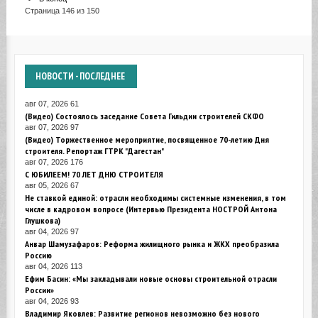
Страница 146 из 150
НОВОСТИ
- ПОСЛЕДНЕЕ
авг 07, 2026
61
(Видео) Состоялось заседание Совета Гильдии строителей СКФО
авг 07, 2026
97
(Видео) Торжественное мероприятие, посвященное 70-летию Дня
строителя. Репортаж ГТРК "Дагестан"
авг 07, 2026
176
С ЮБИЛЕЕМ! 70 ЛЕТ ДНЮ СТРОИТЕЛЯ
авг 05, 2026
67
Не ставкой единой: отрасли необходимы системные изменения, в том
числе в кадровом вопросе (Интервью Президента НОСТРОЙ Антона
Глушкова)
авг 04, 2026
97
Анвар Шамузафаров: Реформа жилищного рынка и ЖКХ преобразила
Россию
авг 04, 2026
113
Ефим Басин: «Мы закладывали новые основы строительной отрасли
России»
авг 04, 2026
93
Владимир Яковлев: Развитие регионов невозможно без нового