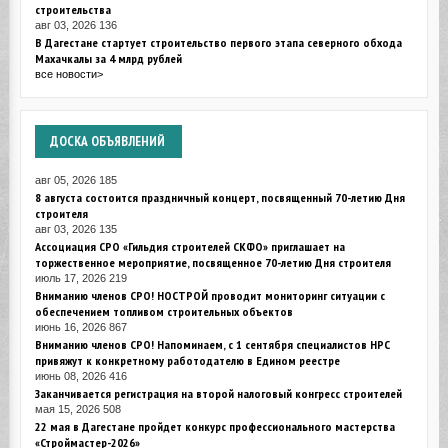
строительства
авг 03, 2026
136
В Дагестане стартует строительство первого этапа северного обхода
Махачкалы за 4 млрд рублей
все новости>
ДОСКА
ОБЪЯВЛЕНИЙ
авг 05, 2026
185
8 августа состоится праздничный концерт, посвященный 70-летию Дня
строителя
авг 03, 2026
135
Ассоциация СРО «Гильдия строителей СКФО» приглашает на
торжественное мероприятие, посвященное 70-летию Дня строителя
июль 17, 2026
219
Вниманию членов СРО! НОСТРОЙ проводит мониторинг ситуации с
обеспечением топливом строительных объектов
июнь 16, 2026
867
Вниманию членов СРО! Напоминаем, с 1 сентября специалистов НРС
привяжут к конкретному работодателю в Едином реестре
июнь 08, 2026
416
Заканчивается регистрация на второй налоговый конгресс строителей
мая 15, 2026
508
22 мая в Дагестане пройдет конкурс профессионального мастерства
«Строймастер-2026»