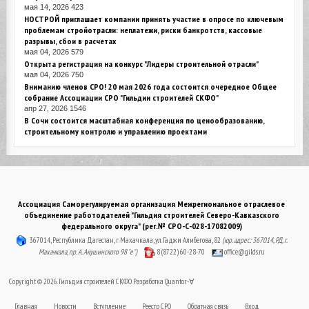
мая 14, 2026
423
НОСТРОЙ приглашает компании принять участие в опросе по ключевым
проблемам стройотрасли: неплатежи, риски банкротств, кассовые
разрывы, сбои в расчетах
мая 04, 2026
579
Открыта регистрация на конкурс "Лидеры строительной отрасли"
мая 04, 2026
750
Вниманию членов СРО! 20 мая 2026 года состоится очередное Общее
собрание Ассоциации СРО "Гильдии строителей СКФО"
апр 27, 2026
1546
В Сочи состоится масштабная конференция по ценообразованию,
строительному контролю и управлению проектами
Ассоциация Саморегулируемая организация Межрегиональное отраслевое
объединение работодателей "Гильдия строителей Северо-Кавказского
федерального округа" (рег.№ СРО-С-028-17082009)
367014, Республика Дагестан, г. Махачкала, ул. Гаджи Алибегова, 82
(юр. адрес: 367014, РД, г.
Махачкала, пр. А. Акушинского 98 "е")
8 (8722) 60-28-70
office@gilds.ru
Copyright © 2026. Гильдия строителей СКФО. Разработка
Quantor-∀
Главная
Новости
Вступление
Реестр СРО
Обратная связь
Вход