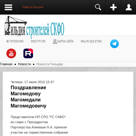
Новости Гильдии
ВСТУПЛЕНИЕ
РЕЕСТР СРО
КАРТА САЙТА
МЫ В СОЦСЕТЯХ:
Главная
Новости
Новости Гильдии
Четверг, 17 июня 2010 15:47
Поздравление
Магомедову
Магомедали
Магомедовичу
Представители НП СРО "ГС СКФО"
во главе с Президентом
Партнерства Алиевым Н.А. приняли
участие на торжественном собрании