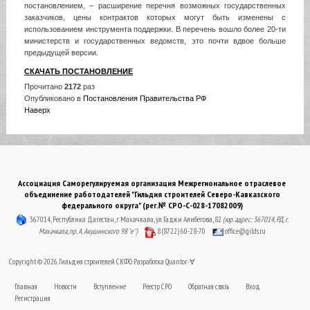
постановлением, – расширение перечня возможных государственных
заказчиков, цены контрактов которых могут быть изменены с
использованием инструмента поддержки. В перечень вошло более 20-ти
министерств и государственных ведомств, это почти вдвое больше
предыдущей версии.
СКАЧАТЬ ПОСТАНОВЛЕНИЕ
Прочитано
2172
раз
Опубликовано в
Постановления Правительства РФ
Наверх
Ассоциация Саморегулируемая организация Межрегиональное отраслевое
объединение работодателей "Гильдия строителей Северо-Кавказского
федерального округа" (рег.№ СРО-С-028-17082009)
367014, Республика Дагестан, г. Махачкала, ул. Гаджи Алибегова, 82
(юр. адрес: 367014, РД, г.
Махачкала, пр. А. Акушинского 98 "е")
8 (8722) 60-28-70
office@gilds.ru
Copyright © 2026. Гильдия строителей СКФО. Разработка
Quantor-∀
Главная
Новости
Вступление
Реестр СРО
Обратная связь
Вход
Регистрация