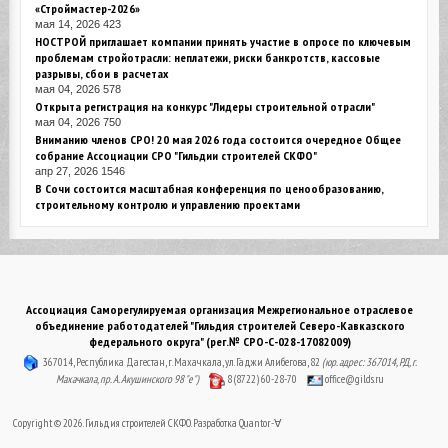
«Строймастер-2026»
мая 14, 2026
423
НОСТРОЙ приглашает компании принять участие в опросе по ключевым
проблемам стройотрасли: неплатежи, риски банкротств, кассовые
разрывы, сбои в расчетах
мая 04, 2026
578
Открыта регистрация на конкурс "Лидеры строительной отрасли"
мая 04, 2026
750
Вниманию членов СРО! 20 мая 2026 года состоится очередное Общее
собрание Ассоциации СРО "Гильдии строителей СКФО"
апр 27, 2026
1546
В Сочи состоится масштабная конференция по ценообразованию,
строительному контролю и управлению проектами
Ассоциация Саморегулируемая организация Межрегиональное отраслевое
объединение работодателей "Гильдия строителей Северо-Кавказского
федерального округа" (рег.№ СРО-С-028-17082009)
367014, Республика Дагестан, г. Махачкала, ул. Гаджи Алибегова, 82
(юр. адрес: 367014, РД, г.
Махачкала, пр. А. Акушинского 98 "е")
8 (8722) 60-28-70
office@gilds.ru
Copyright © 2026. Гильдия строителей СКФО. Разработка
Quantor-∀