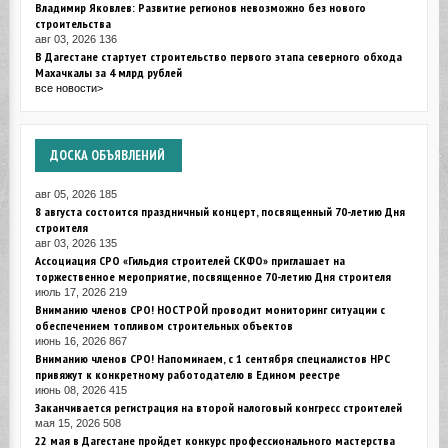
Владимир Яковлев: Развитие регионов невозможно без нового
строительства
авг 03, 2026
136
В Дагестане стартует строительство первого этапа северного обхода
Махачкалы за 4 млрд рублей
все новости>
ДОСКА
ОБЪЯВЛЕНИЙ
авг 05, 2026
185
8 августа состоится праздничный концерт, посвященный 70-летию Дня
строителя
авг 03, 2026
135
Ассоциация СРО «Гильдия строителей СКФО» приглашает на
торжественное мероприятие, посвященное 70-летию Дня строителя
июль 17, 2026
219
Вниманию членов СРО! НОСТРОЙ проводит мониторинг ситуации с
обеспечением топливом строительных объектов
июнь 16, 2026
867
Вниманию членов СРО! Напоминаем, с 1 сентября специалистов НРС
привяжут к конкретному работодателю в Едином реестре
июнь 08, 2026
415
Заканчивается регистрация на второй налоговый конгресс строителей
мая 15, 2026
508
22 мая в Дагестане пройдет конкурс профессионального мастерства