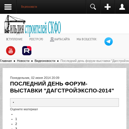
Видеоновости
ВСТУПЛЕНИЕ
РЕЕСТР СРО
КАРТА САЙТА
МЫ В СОЦСЕТЯХ:
Главная
Новости
Видеоновости
Последний день форум-выставки "Дагстройэк
Понедельник, 02 июня 2014 20:09
ПОСЛЕДНИЙ ДЕНЬ ФОРУМ-
ВЫСТАВКИ "ДАГСТРОЙЭКСПО-2014"
Оцените материал
1
2
3