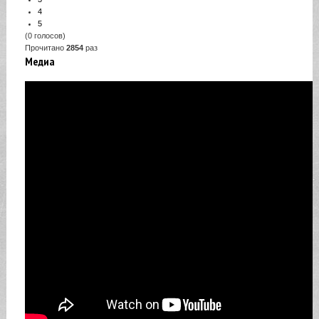
4
5
(0 голосов)
Прочитано
2854
раз
Медиа