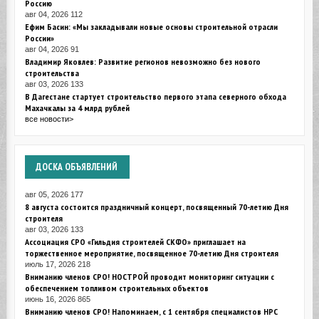
Россию
авг 04, 2026
112
Ефим Басин: «Мы закладывали новые основы строительной отрасли
России»
авг 04, 2026
91
Владимир Яковлев: Развитие регионов невозможно без нового
строительства
авг 03, 2026
133
В Дагестане стартует строительство первого этапа северного обхода
Махачкалы за 4 млрд рублей
все новости>
ДОСКА
ОБЪЯВЛЕНИЙ
авг 05, 2026
177
8 августа состоится праздничный концерт, посвященный 70-летию Дня
строителя
авг 03, 2026
133
Ассоциация СРО «Гильдия строителей СКФО» приглашает на
торжественное мероприятие, посвященное 70-летию Дня строителя
июль 17, 2026
218
Вниманию членов СРО! НОСТРОЙ проводит мониторинг ситуации с
обеспечением топливом строительных объектов
июнь 16, 2026
865
Вниманию членов СРО! Напоминаем, с 1 сентября специалистов НРС