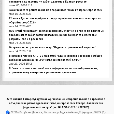
привяжут к конкретному работодателю в Едином реестре
июнь 08, 2026
412
Заканчивается регистрация на второй налоговый конгресс строителей
мая 15, 2026
505
22 мая в Дагестане пройдет конкурс профессионального мастерства
«Строймастер-2026»
мая 14, 2026
422
НОСТРОЙ приглашает компании принять участие в опросе по ключевым
проблемам стройотрасли: неплатежи, риски банкротств, кассовые
разрывы, сбои в расчетах
мая 04, 2026
576
Открыта регистрация на конкурс "Лидеры строительной отрасли"
мая 04, 2026
750
Вниманию членов СРО! 20 мая 2026 года состоится очередное Общее
собрание Ассоциации СРО "Гильдии строителей СКФО"
апр 27, 2026
1542
В Сочи состоится масштабная конференция по ценообразованию,
строительному контролю и управлению проектами
Ассоциация Саморегулируемая организация Межрегиональное отраслевое
объединение работодателей "Гильдия строителей Северо-Кавказского
федерального округа" (рег.№ СРО-С-028-17082009)
367014, Республика Дагестан, г. Махачкала, ул. Гаджи Алибегова, 82
(юр. адрес: 367014, РД, г.