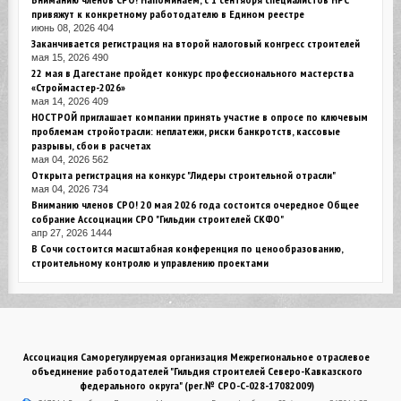
привяжут к конкретному работодателю в Едином реестре
июнь 08, 2026
404
Заканчивается регистрация на второй налоговый конгресс строителей
мая 15, 2026
490
22 мая в Дагестане пройдет конкурс профессионального мастерства
«Строймастер-2026»
мая 14, 2026
409
НОСТРОЙ приглашает компании принять участие в опросе по ключевым
проблемам стройотрасли: неплатежи, риски банкротств, кассовые
разрывы, сбои в расчетах
мая 04, 2026
562
Открыта регистрация на конкурс "Лидеры строительной отрасли"
мая 04, 2026
734
Вниманию членов СРО! 20 мая 2026 года состоится очередное Общее
собрание Ассоциации СРО "Гильдии строителей СКФО"
апр 27, 2026
1444
В Сочи состоится масштабная конференция по ценообразованию,
строительному контролю и управлению проектами
Ассоциация Саморегулируемая организация Межрегиональное отраслевое
объединение работодателей "Гильдия строителей Северо-Кавказского
федерального округа" (рег.№ СРО-С-028-17082009)