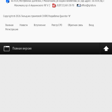
367014, Республика Дагестан, г. Махачкала, ул. Гаджи Алибегова, 82
(юр. адрес: 367014, РД, г.
Махачкала, пр. А. Акушинского 98 "е")
8 (8722) 60-28-70
office@gilds.ru
Copyright © 2026. Гильдия строителей СКФО. Разработка
Quantor-∀
Главная
Новости
Вступление
Реестр СРО
Обратная связь
Вход
Регистрация
Полная версия