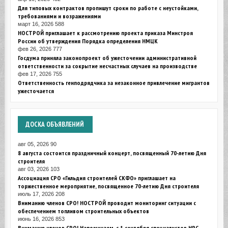
Для типовых контрактов пропишут сроки по работе с неустойками,
требованиями и возражениями
март 16, 2026
588
НОСТРОЙ приглашает к рассмотрению проекта приказа Минстроя
России об утверждения Порядка определения НМЦК
фев 26, 2026
777
Госдума приняла законопроект об ужесточении административной
ответственности за сокрытие несчастных случаев на производстве
фев 17, 2026
755
Ответственность генподрядчика за незаконное привлечение мигрантов
ужесточается
ДОСКА
ОБЪЯВЛЕНИЙ
авг 05, 2026
90
8 августа состоится праздничный концерт, посвященный 70-летию Дня
строителя
авг 03, 2026
103
Ассоциация СРО «Гильдия строителей СКФО» приглашает на
торжественное мероприятие, посвященное 70-летию Дня строителя
июль 17, 2026
208
Вниманию членов СРО! НОСТРОЙ проводит мониторинг ситуации с
обеспечением топливом строительных объектов
июнь 16, 2026
853
Вниманию членов СРО! Напоминаем, с 1 сентября специалистов НРС