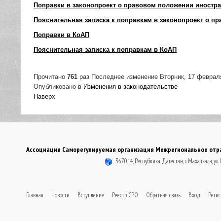
Поправки в законопроект о правовом положении иностр
Пояснительная записка к поправкам в законопроект о п
Поправки в КоАП
Пояснительная записка к поправкам в КоАП
Прочитано
761
раз
Последнее изменение Вторник, 17 февраля
Опубликовано в
Изменения в законодательстве
Наверх
Ассоциация Саморегулируемая организация Межрегиональное отрас
367014, Республика Дагестан, г. Махачкала, ул.
Главная
Новости
Вступление
Реестр СРО
Обратная связь
Вход
Регис