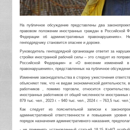
На публичное обсуждение представлены два законопроек
правовом положении иностранных граждан в Российской Ф
Федерации об административных правонарушениях». Н
генподрядчику становится опаснее и дороже.
Руководитель генподрядной организации ответит за наруш
стройки иностранной рабочей силы – это следует из попра
Российской Федерации» и «О внесении изменений в
правонарушениях», представленных на публичное обсуждени
Изменение законодательства в сторону ужесточения ответст
объясняют тем, что «к видам экономической деятельности, 
работников , помимо торговли, относится строительст
иностранных работников от общей численности иностранных 
879 тыс. чел., 2023 г. – 940 тыс. чел., 2024 г. – 763,5 тыс. чел.
Как следует из пояснительной записки к законопрое
административной ответственности и повышения уровня 
порядок назначения административного наказания, предпола
- не применять установленный статьей 18.15 КоАП особый