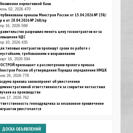
обновления нормативной базы
юнь 02, 2026
470
публикованы приказы Минстроя России от 15.04.2026 № 238/
р и от 28.04.2026 № 268/пр
пр 16, 2026
598
равительство разрешило менять цену госконтрактов из-за
повышения НДС
пр 10, 2026
435
ля типовых контрактов пропишут сроки по работе с
еустойками, требованиями и возражениями
арт 16, 2026
594
НОСТРОЙ приглашает к рассмотрению проекта приказа
Минстроя России об утверждения Порядка определения НМЦК
ев 26, 2026
778
осдума приняла законопроект об ужесточении
дминистративной ответственности за сокрытие несчастных
лучаев на производстве
ев 17, 2026
762
тветственность генподрядчика за незаконное привлечение
мигрантов ужесточается
ДОСКА
ОБЪЯВЛЕНИЙ