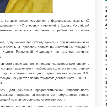
а
8
а
та, которые вносят изменения в федеральные законы «О
А
едерации» и «О внесении изменений в Кодекс Российской
езаконно привлекать мигрантов к работе на стройках
ения, допущенные его субподрядчиками при привлечении на
с
вок в законы «О правовом положении иностранных граждан в
и
 Кодекс Российской Федерации об административных
В
е.
Н
венности строительного генподрядчика авторы законопроекта
и
в которых привлекается наибольшее количество иностранных
З
во, где в среднем ежегодно задействовано порядка 30%
м
граждан, осуществляющих трудовую деятельность (2022 г. –
2
)».
кту, для усиления профилактической направленности
м
взыскания штрафов законопроектом предлагается особый
Н
гающий поэтапное усиление ответственности:
к
б
 порядок привлечения к ответственности путем вынесения