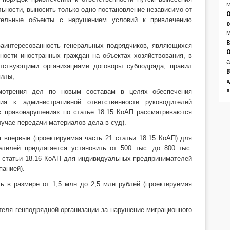
м
льности, выносить только одно постановление независимо от
О
ительные объекты с нарушением условий к привлечению
о
м
В
заинтересованность генеральных подрядчиков, являющихся
ности иностранных граждан на объектах хозяйствования, в
а
тствующими организациями договоры субподряда, правил
В
силы;
ц
смотрения дел по новым составам в целях обеспечения
ия к административной ответственности руководителей
х правонарушениях по статье 18.15 КоАП рассматриваются
учае передачи материалов дела в суд).
впервые (проектируемая часть 21 статьи 18.15 КоАП) для
ателей предлагается установить от 500 тыс. до 800 тыс.
2 статьи 18.16 КоАП для индивидуальных предпринимателей
анией).
ь в размере от 1,5 млн до 2,5 млн рублей (проектируемая
теля генподрядной организации за нарушение миграционного