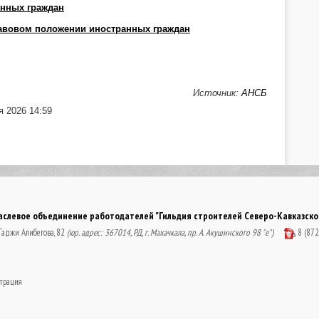
анных граждан
равовом положении иностранных граждан
Источник:
АНСБ
 2026 14:59
левое объединение работодателей "Гильдия строителей Северо-Кавказског
 Гаджи Алибегова, 82
(юр. адрес: 367014, РД, г. Махачкала, пр. А. Акушинского 98 "е")
8 (87
трация