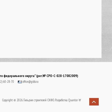
о федерального округа" (рег.№ СРО-С-028-17082009)
22) 60-28-70
office@gilds.ru
Copyright © 2026. Гильдия строителей СКФО. Разработка
Quantor-∀