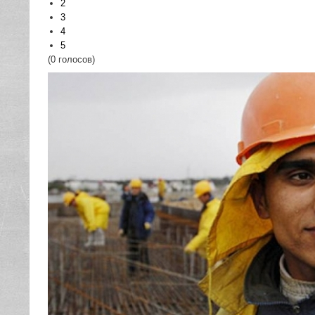
2
3
4
5
(0 голосов)