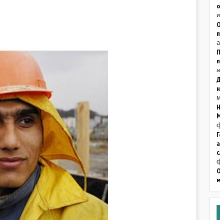
и
О
п
а
П
а
Д
н
м
ф
Г
а
с
ф
О