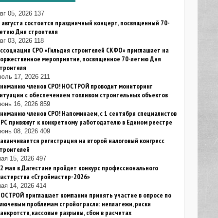
вг 05, 2026
137
 августа состоится праздничный концерт, посвященный 70-
летию Дня строителя
вг 03, 2026
118
ссоциация СРО «Гильдия строителей СКФО» приглашает на
торжественное мероприятие, посвященное 70-летию Дня
строителя
июль 17, 2026
211
Вниманию членов СРО! НОСТРОЙ проводит мониторинг
итуации с обеспечением топливом строительных объектов
юнь 16, 2026
859
ниманию членов СРО! Напоминаем, с 1 сентября специалистов
РС привяжут к конкретному работодателю в Едином реестре
юнь 08, 2026
409
аканчивается регистрация на второй налоговый конгресс
строителей
ая 15, 2026
497
2 мая в Дагестане пройдет конкурс профессионального
мастерства «Строймастер-2026»
ая 14, 2026
414
ОСТРОЙ приглашает компании принять участие в опросе по
лючевым проблемам стройотрасли: неплатежи, риски
анкротств, кассовые разрывы, сбои в расчетах