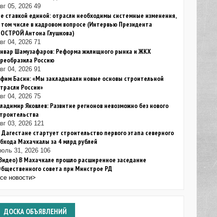
вг 05, 2026
49
е ставкой единой: отрасли необходимы системные изменения,
 том числе в кадровом вопросе (Интервью Президента
НОСТРОЙ Антона Глушкова)
вг 04, 2026
71
Анвар Шамузафаров: Реформа жилищного рынка и ЖКХ
преобразила Россию
вг 04, 2026
91
фим Басин: «Мы закладывали новые основы строительной
трасли России»
вг 04, 2026
75
ладимир Яковлев: Развитие регионов невозможно без нового
строительства
вг 03, 2026
121
 Дагестане стартует строительство первого этапа северного
бхода Махачкалы за 4 млрд рублей
июль 31, 2026
106
Видео) В Махачкале прошло расширенное заседание
Общественного совета при Минстрое РД
все новости>
ДОСКА
ОБЪЯВЛЕНИЙ