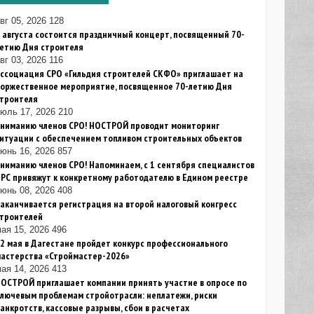
вг 05, 2026
128
 августа состоится праздничный концерт, посвященный 70-
летию Дня строителя
вг 03, 2026
116
ссоциация СРО «Гильдия строителей СКФО» приглашает на
торжественное мероприятие, посвященное 70-летию Дня
строителя
июль 17, 2026
210
Вниманию членов СРО! НОСТРОЙ проводит мониторинг
итуации с обеспечением топливом строительных объектов
юнь 16, 2026
857
ниманию членов СРО! Напоминаем, с 1 сентября специалистов
РС привяжут к конкретному работодателю в Едином реестре
юнь 08, 2026
408
аканчивается регистрация на второй налоговый конгресс
строителей
ая 15, 2026
496
2 мая в Дагестане пройдет конкурс профессионального
мастерства «Строймастер-2026»
ая 14, 2026
413
ОСТРОЙ приглашает компании принять участие в опросе по
лючевым проблемам стройотрасли: неплатежи, риски
анкротств, кассовые разрывы, сбои в расчетах