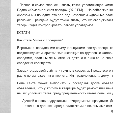
- Первое и самое главное - знать, какая управляющая ком
Радио «Комсомольская правда» (97,2 FM). - На сайте жилин
образом мы победим это зло под названием «двойные плате
регионах. Граждане будут точно знать, кто их обслуживае
теперь будет контролировать работу управдомов.
КСТАТИ
Как стать ближе с соседями?
Бороться с нерадивыми коммунальщиками всегда проще, ко
подтверждают и юристы: жилинспекция на групповые жалобы 
соседями, если нынче многие их даже и в лицо-то не знаю
соседских сообществ.
Заведите домовой сайт или группу в соцсетях. Проще всего 
равно не вылезают из интернета. Им - развлечение, а дому - 
Роль сайта может выполнять и соседская доска объявл
объявления, что у кого-то в квартире будет ремонт или веч
наших условиях такая предупредительность имеет большой усп
Лучший способ подружиться - общедомовые праздники. До
столы - а дальше народ с салатиками и печеньками сам
д