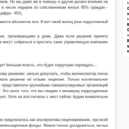
омом. Но мы даем им в помощь и другие рычаги влияния на
м
 в числе лидеров по собственникам жилья: 85% граждан -
О
цифра - 45%.
о
м
равится абсолютно все. И вот такой жилец (или подкупленный
В
а
ами, проживающими в доме. Даже если решение принято
В
е могут собраться и простить свою управляющую компанию
ц
дет большая власть, это будет коррупцию порождать...
акому решению: нельзя допускать, чтобы жилинспектор лично
мала решение об отзыве лицензии. Только коллегиальное
ь представители крупнейших саморегулируемых организаций
. Это залог того, что мы сведем к минимуму коррупционные
уют. Хотя на все сигналы с мест сейчас будем внимательно
рое предлагалось как альтернатива лицензированию, при всей
компенсационные фонды. Можно только догадываться, на чьи