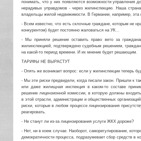
понимать, что у них появляются возможности управления д
нерадивых управдомов - через жилинспекцию. Наша страна
владельцы жилой недвижимости. В Германии, например, эта 
- Всем известно, что есть склочные граждане, которым не н
конкурентом) будет постоянно жаловаться на УК...
- Мы приняли решение оставить право вето за граждан
жилинспекцией, подтверждено судебным решением, граждан
на какой-то период времени. И их мнение будет решающим.
ТАРИФЫ НЕ ВЫРАСТУТ
- Опять же возникает вопрос: если у жилинспекции теперь бу
- Мы эти риски предвидели, когда писали закон. Пришли к т
или даже жилищная инспекция в каком-то составе прини
решение лицензионной комиссии, в которую должны входит
в этой отрасли, администрации и общественных организаций
риски, которые в любом процессе лицензирования присутств
реагировать.
- Не станут ли из-за лицензирования услуги ЖКХ дороже?
- Нет, ни в коем случае. Наоборот, саморегулирование, кото
демократичности процесса, подразумевает сбор средств в 