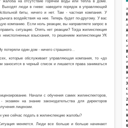
т жалоба на отсутствие горячей воды или тепла в доме.
к. Выходят люди в гневе: наведите порядок в управляющей
а
сбольной биты, ничего и нет. Там - частная компания. У
8
 рычага воздействия на нее. Теперь будет по-другому. У вас
щую компанию. Если ноль реакции, вы направляете запрос в
а
править ситуацию. Опять нет реакции? Тогда жилинспекция
А
ых неисполненных взыскания, то решением жилинспекции УК
 потеряли один дом - ничего страшного...
с
всех, которые обслуживает управляющая компания, то «до
и
и заносится в черный список и лишается права заниматься
В
Н
и
З
м
лицензирование. Начали с обучения самих жилинспекторов,
2
- экзамен на знание законодательства для директоров
лучения лицензии.
м
Н
ни уже сейчас подать в жилинспекцию жалобы?
к
 Ситуация меняется. Люди все больше и больше начинают
б