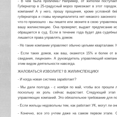
- В чем была проблема? Например, от жителей поступае
Губернатор в 25-градусный мороз приезжает в этот городо
компании! А у него, прошу прощения, кроме условной бей
губернатора и главы муниципалитета нет никакого законного
что-то произошло - вы пишете или звоните в свою управляю
вашу жилинспекцию. Она проверяет, выдает предписание ис
обращается в суд. Если в течение года будет два судебн
лишается права управлять домом.
- Но такие компании управляют обычно целыми кварталами. Ну
- Если таких домов, как ваш, окажется 15% и более от 
свидания, лицензия». А руководитель управляющей компани
этим видом деятельности навсегда.
ЖАЛОВАТЬСЯ ИЗВОЛИТЕ? В ЖИЛИНСПЕКЦИЮ!
- И когда новая система заработает?
- Мы дали полгода - с ноября по май, чтобы все прошли 
поскольку их роль сейчас вырастает. Следующий этап 
управляющих компаний. Это обязательное требование для по
- Если жильцы недовольны тем, как работает УК, могут ли о
- Конечно, все это учтем даже на самом первом этапе.