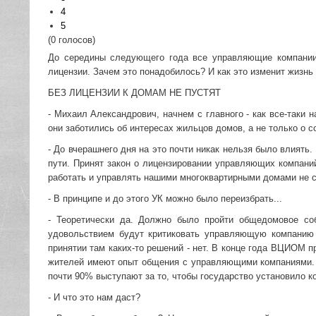
4
5
(0 голосов)
До середины следующего года все управляющие компани
лицензии. Зачем это понадобилось? И как это изменит жизн
БЕЗ ЛИЦЕНЗИИ К ДОМАМ НЕ ПУСТЯТ
- Михаил Александрович, начнем с главного - как все-таки
они заботились об интересах жильцов домов, а не только о 
- До вчерашнего дня на это почти никак нельзя было влиять
пути. Принят закон о лицензировании управляющих компаний
работать и управлять нашими многоквартирными домами не с
- В принципе и до этого УК можно было переизбрать...
- Теоретически да. Должно было пройти общедомовое со
удовольствием будут критиковать управляющую компанию 
принятии там каких-то решений - нет. В конце года ВЦИОМ 
жителей имеют опыт общения с управляющими компаниями. 
почти 90% выступают за то, чтобы государство установило к
- И что это нам даст?