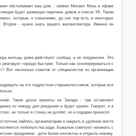
пания обслуживает ваш дом, - заявил Михаил Мень в эфире
спекции будет размещен перечень домов и список УК. Таким
жки», которые, к сожалению, до сих пор есть в некоторых
т. Второе - нужно знать вашего жилинспектора. Именно он
гда жильцы дома действуют сообща, а не поодиночке. Это
реагирует гораздо быстрее. Только как скооперироваться с
т? Вот несколько советов от специалистов по организации
подрядить на это подростков-старшеклассников, которые все
польза.
ений. Такие доски приняты на Западе - там оставляют
еринка по поводу дня рождения и будет шумно. Говорят, и в
ех: не только в стенку не долбят, но и подарки приносят.
статочно найтись организаторам и накрыть в удобном месте
 потянется любопытства ради. Бывалые советуют начинать с
етских праздников - дети более контактны и открыты новому.