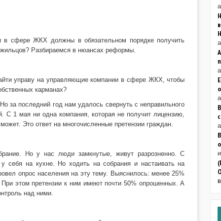
а
Н
в
и в сфере ЖКХ должны в обязательном порядке получить
а
ь жильцов? Разбираемся в нюансах реформы.
а
Е
 найти управу на управляющие компании в сфере ЖКХ, чтобы
о
собственных карманах?
а
. Но за последний год нам удалось свернуть с неправильного
В
. С 1 мая ни одна компания, которая не получит лицензию,
может. Это ответ на многочисленные претензии граждан.
а
В
о
брание. Но у нас люди замкнутые, живут разрозненно. С
(
у себя на кухне. Но ходить на собрания и настаивать на
провел опрос населения на эту тему. Выяснилось: менее 25%
При этом претензии к ним имеют почти 50% опрошенных. А
онтроль над ними.