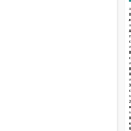
а
8
а
А
с
и
В
Н
и
З
м
2
м
Н
к
б