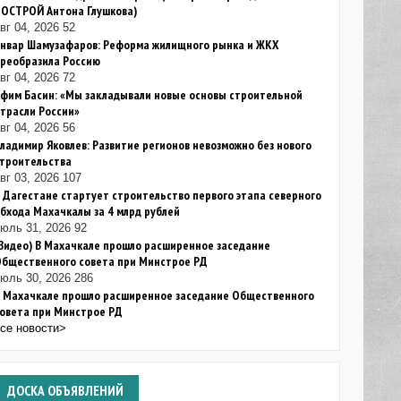
НОСТРОЙ Антона Глушкова)
вг 04, 2026
52
Анвар Шамузафаров: Реформа жилищного рынка и ЖКХ
преобразила Россию
вг 04, 2026
72
фим Басин: «Мы закладывали новые основы строительной
трасли России»
вг 04, 2026
56
ладимир Яковлев: Развитие регионов невозможно без нового
строительства
вг 03, 2026
107
 Дагестане стартует строительство первого этапа северного
бхода Махачкалы за 4 млрд рублей
июль 31, 2026
92
Видео) В Махачкале прошло расширенное заседание
Общественного совета при Минстрое РД
июль 30, 2026
286
В Махачкале прошло расширенное заседание Общественного
овета при Минстрое РД
все новости>
ДОСКА
ОБЪЯВЛЕНИЙ