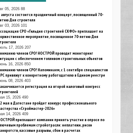
вг 05, 2026
88
 августа состоится праздничный концерт, посвященный 70-
летию Дня строителя
вг 03, 2026
101
ссоциация СРО «Гильдия строителей СКФО» приглашает на
торжественное мероприятие, посвященное 70-летию Дня
строителя
июль 17, 2026
207
Вниманию членов СРО! НОСТРОЙ проводит мониторинг
итуации с обеспечением топливом строительных объектов
юнь 16, 2026
850
ниманию членов СРО! Напоминаем, с 1 сентября специалистов
РС привяжут к конкретному работодателю в Едином реестре
юнь 08, 2026
403
аканчивается регистрация на второй налоговый конгресс
строителей
ая 15, 2026
490
2 мая в Дагестане пройдет конкурс профессионального
мастерства «Строймастер-2026»
ая 14, 2026
409
ОСТРОЙ приглашает компании принять участие в опросе по
лючевым проблемам стройотрасли: неплатежи, риски
анкротств, кассовые разрывы, сбои в расчетах