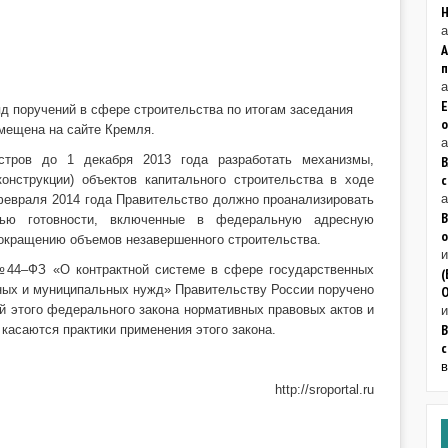
а
а
Е
д поручений в сфере строительства по итогам заседания
о
мещена на сайте Кремля.
а
истров до 1 декабря 2013 года разработать механизмы,
В
онструкции) объектов капитального строительства в ходе
а
 февраля 2014 года Правительство должно проанализировать
В
енью готовности, включенные в федеральную адресную
о
сокращению объемов незавершенного строительства.
 №44–ФЗ «О контрактной системе в сфере государственных
(
енных и муниципальных нужд» Правительству России поручено
й этого федерального закона нормативных правовых актов и
касаются практики применения этого закона.
с
http://sroportal.ru