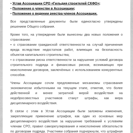
•
Устав Ассоциации СРО «Гильдия строителей СКФО»;
•
Положение о членстве в Ассоциации;
•
Положение о ведении реестра членов Ассоциации.
Все представленные документы были единогласно утверждены
решением Общего собрания.
Кроме того, на утверждение были вынесены два новых положения о
страховании:
• о страховании гражданской ответственности на случай причинения
вреда вследствие недостатков работ, влияющих на безопасность
объектов капитального строительства;
• о страховании риска ответственности за нарушение условий договора
строительного подряда и финансовых рисков, возникающих при
неисполнении договоров, заключённых с использованием конкурентных
способов.
Члены Ассоциации сочли предложенные механизмы страхования
экономически избыточными на текущем этапе, отметив, что более
действенной и менее затратной мерой воздействия на
недобросовестных участников станут штрафы, как мера
дисциплинарного воздействия.
В связи с этим в Устав Ассоциации были заложены изменения,
закрепляющие применение штрафов, как один из основных мер
дисциплинарного воздействия за нарушение требований к условиям
членам СРО, правил саморегулирования и неисполнение обязательств
по договорам подряда. Участники собрания подчеркнули, что штрафная