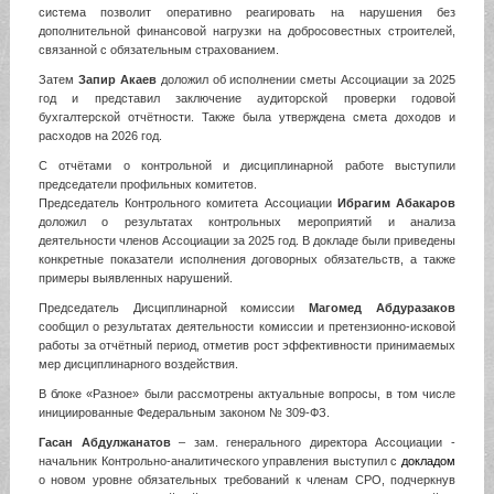
система позволит оперативно реагировать на нарушения без
дополнительной финансовой нагрузки на добросовестных строителей,
связанной с обязательным страхованием.
Затем
Запир Акаев
доложил об исполнении сметы Ассоциации за 2025
год и представил заключение аудиторской проверки годовой
бухгалтерской отчётности. Также была утверждена смета доходов и
расходов на 2026 год.
С отчётами о контрольной и дисциплинарной работе выступили
председатели профильных комитетов.
Председатель Контрольного комитета Ассоциации
Ибрагим Абакаров
доложил о результатах контрольных мероприятий и анализа
деятельности членов Ассоциации за 2025 год. В докладе были приведены
конкретные показатели исполнения договорных обязательств, а также
примеры выявленных нарушений.
Председатель Дисциплинарной комиссии
Магомед Абдуразаков
сообщил о результатах деятельности комиссии и претензионно-исковой
работы за отчётный период, отметив рост эффективности принимаемых
мер дисциплинарного воздействия.
В блоке «Разное» были рассмотрены актуальные вопросы, в том числе
инициированные Федеральным законом № 309-ФЗ.
Гасан Абдулжанатов
– зам. генерального директора Ассоциации -
начальник Контрольно-аналитического управления выступил с
докладом
о новом уровне обязательных требований к членам СРО, подчеркнув