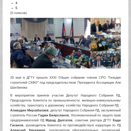
4
5
(0 голосов)
20 мая в ДГТУ прошло XXXI Общее собрание членов СРО "Гильдия
строителей СКФО" под председательством Президента Ассоциации Али
Шахбанова
В мероприятии приняли участие Депутат Народного Собрания РД,
Председатель Комитета по промышленности, жилищно-коммунальному
хозяйству, транспорту и дорожному хозяйству Народного Собрания РД -
Алавудин Мирзабалаев
, депутат Народного Собрания РД, заслуженный
строитель России
Гаджи Биярсланов
, Уполномоченный по защите прав
предпринимателей РД
Мурад Далгатов
, советник ректора ДГТУ
Кади
Гасанов
, руководитель Комитета по противодействую коррупции по РД
Алиасхаб Хархачаев
, руководители образовательных организаций,