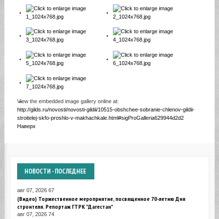
View the embedded image gallery online at:
http://gilds.ru/novosti/novosti-gildii/10515-obshchee-sobranie-chlenov-gildii-
stroitelej-skfo-proshlo-v-makhachkale.html#sigProGalleria629944d2d2
Наверх
НОВОСТИ
- ПОСЛЕДНЕЕ
авг 07, 2026
67
(Видео) Торжественное мероприятие, посвященное 70-летию Дня
строителя. Репортаж ГТРК "Дагестан"
авг 07, 2026
74