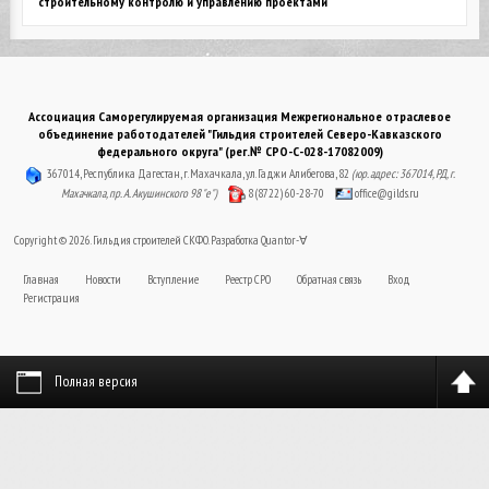
строительному контролю и управлению проектами
Ассоциация Саморегулируемая организация Межрегиональное отраслевое
объединение работодателей "Гильдия строителей Северо-Кавказского
федерального округа" (рег.№ СРО-С-028-17082009)
367014, Республика Дагестан, г. Махачкала, ул. Гаджи Алибегова, 82
(юр. адрес: 367014, РД, г.
Махачкала, пр. А. Акушинского 98 "е")
8 (8722) 60-28-70
office@gilds.ru
Copyright © 2026. Гильдия строителей СКФО. Разработка
Quantor-∀
Главная
Новости
Вступление
Реестр СРО
Обратная связь
Вход
Регистрация
Полная версия