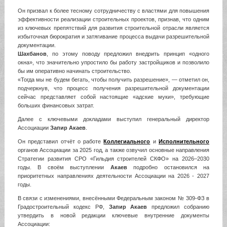
Он призвал к более тесному сотрудничеству с властями для повышения
эффективности реализации строительных проектов, признав, что одним
из ключевых препятствий для развития строительной отрасли является
избыточная бюрократия и затягивание процесса выдачи разрешительной
документации.
Шахбанов
, по этому поводу предложил внедрить принцип «одного
окна», что значительно упростило бы работу застройщиков и позволило
бы им оперативно начинать строительство.
«Тогда мы не будем бегать, чтобы получить разрешение», — отметил он,
подчеркнув, что процесс получения разрешительной документации
сейчас представляет собой настоящие «адские муки», требующие
больших финансовых затрат.
Далее с ключевыми докладами выступил генеральный директор
Ассоциации
Запир Акаев
.
Он представил отчёт о работе
Коллегиального
и
Исполнительного
органов Ассоциации за 2025 год, а также озвучил основные направления
Стратегии развития СРО «Гильдия строителей СКФО» на 2026–2030
годы. В своём выступлении
Акаев
подробно остановился на
приоритетных направлениях деятельности Ассоциации на 2026 - 2027
годы.
В связи с изменениями, внесёнными Федеральным законом № 309-ФЗ в
Градостроительный кодекс РФ,
Запир Акаев
предложил собранию
утвердить в новой редакции ключевые внутренние документы
Ассоциации: