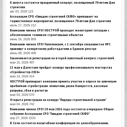
8 августа состоится праздничный концерт, посвященный 70-летию Дня
строителя
авг 03, 2026
123
Ассоциация СРО «Гильдия строителей СКФО» приглашает на
торжественное мероприятие, посвященное 70-летию Дня строителя
июль 17, 2026
212
Вниманию членов СРО! НОСТРОЙ проводит мониторинг ситуации с
обеспечением топливом строительных объектов
июнь 16, 2026
859
Вниманию членов СРО! Напоминаем, с 1 сентября специалистов НРС
привяжут к конкретному работодателю в Едином реестре
июнь 08, 2026
409
Заканчивается регистрация на второй налоговый конгресс строителей
мая 15, 2026
497
22 мая в Дагестане пройдет конкурс профессионального мастерства
«Строймастер-2026»
мая 14, 2026
414
НОСТРОЙ приглашает компании принять участие в опросе по ключевым
проблемам стройотрасли: неплатежи, риски банкротств, кассовые
разрывы, сбои в расчетах
мая 04, 2026
570
Открыта регистрация на конкурс "Лидеры строительной отрасли"
мая 04, 2026
742
Вниманию членов СРО! 20 мая 2026 года состоится очередное Общее
собрание Ассоциации СРО "Гильдии строителей СКФО"
апр 27, 2026
1533
В Сочи состоится масштабная конференция по ценообразованию,