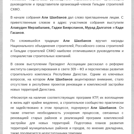
руководители и представители организаций-членов Гильдии строителей
СКФО.
В начале собрания
Али Шахбанов
дал слово приглашенным лицам. С
приветственным словом в адрес участников собрания выступили
Алавудин Мирзабалаев, Гаджи Биярсланов, Мурад Далгатов
и
Кади
Гасанов
.
По сложившейся традиции
Али Шахбанов
вручил награды
Национального объединения строителей, Российского союза строителей
и Гильдии строителей СКФО наиболее отличившимся руководителям и
специалистам строительных компаний.
В своем выступлении Президент Ассоциации рассказал о реформе
института саморегулирования в свете 309 – ФЗ и перспективах развития
строительного комплекса Республики Дагестан. Одним из ключевых
вопросов, на котором
Али Шахбанов
акцентировал внимание, стало
отсутствие в республике проектов реновации и комплексной застройки
новых территорий Дагестана.
«Несмотря на наличие соответствующих программ КТР, их воплощение
в жизнь идёт крайне медленно, а строительное сообщество практически
не задействовано в этом процессе, подчеркнул
Али Шахбанов
. Он
также отметил необходимость ускорения процессов, связанных с
реновацией старых районов и реализацией программ комплексной
застройки для новых территорий. Подготовка планов развития
территорий муниципальных районов и городов, по мнению докладчика,
также продвигается недостаточными темпами.