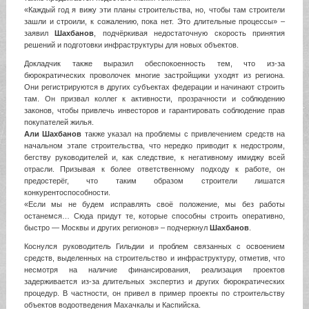
«Каждый год я вижу эти планы строительства, но, чтобы там строители
зашли и строили, к сожалению, пока нет. Это длительные процессы» –
заявил
Шахбанов
, подчёркивая недостаточную скорость принятия
решений и подготовки инфраструктуры для новых объектов.
Докладчик также выразил обеспокоенность тем, что из-за
бюрократических проволочек многие застройщики уходят из региона.
Они регистрируются в других субъектах федерации и начинают строить
там. Он призвал коллег к активности, прозрачности и соблюдению
законов, чтобы привлечь инвесторов и гарантировать соблюдение прав
покупателей жилья.
Али Шахбанов
также указал на проблемы с привлечением средств на
начальном этапе строительства, что нередко приводит к недостроям,
бегству руководителей и, как следствие, к негативному имиджу всей
отрасли. Призывая к более ответственному подходу к работе, он
предостерёг, что таким образом строители лишатся
конкурентоспособности.
«Если мы не будем исправлять своё положение, мы без работы
останемся… Сюда придут те, которые способны строить оперативно,
быстро — Москвы и других регионов» – подчеркнул
Шахбанов
.
Коснулся руководитель Гильдии и проблем связанных с освоением
средств, выделенных на строительство и инфраструктуру, отметив, что
несмотря на наличие финансирования, реализация проектов
задерживается из-за длительных экспертиз и других бюрократических
процедур. В частности, он привел в пример проекты по строительству
объектов водоотведения Махачкалы и Каспийска.