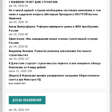
С ЮБИЛЕЕМ! 70 ЛЕТ ДНЮ СТРОИТЕЛЯ
авг 05, 2026
54
Не ставкой единой: отрасли необходимы системные изменения, в том
числе в кадровом вопросе (Интервью Президента НОСТРОЙ Антона
Глушкова)
авг 04, 2026
78
Анвар Шамузафаров: Реформа жилищного рынка и ЖКХ преобразила
Россию
авг 04, 2026
98
Ефим Басин: «Мы закладывали новые основы строительной отрасли
России»
авг 04, 2026
80
Владимир Яковлев: Развитие регионов невозможно без нового
строительства
авг 03, 2026
127
В Дагестане стартует строительство первого этапа северного обхода
Махачкалы за 4 млрд рублей
июль 31, 2026
109
(Видео) В Махачкале прошло расширенное заседание Общественного
совета при Минстрое РД
все новости>
ДОСКА
ОБЪЯВЛЕНИЙ
авг 05, 2026
154