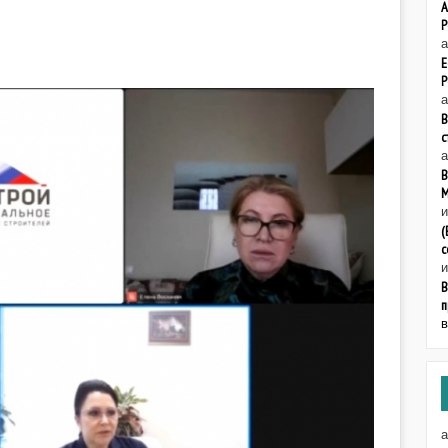
А
Р
а
Е
Р
а
В
с
а
В
М
(
с
В
п
а