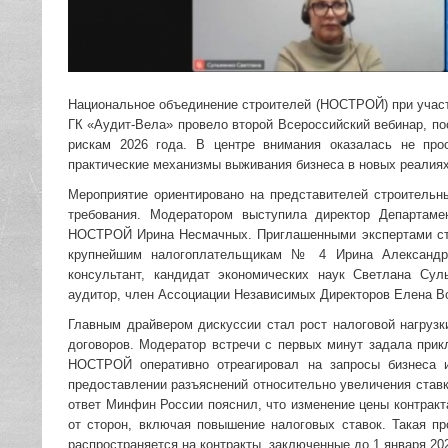
Национальное объединение строителей (НОСТРОЙ) при учас
ГК «Аудит-Вела» провело второй Всероссийский вебинар, 
рискам 2026 года. В центре внимания оказалась не про
практические механизмы выживания бизнеса в новых реалиях:
Мероприятие ориентировано на представителей строительн
требования. Модератором выступила директор Департаме
НОСТРОЙ Ирина Несмачных. Приглашенными экспертами ст
крупнейшим налогоплательщикам № 4 Ирина Александро
консультант, кандидат экономических наук Светлана Су
аудитор, член Ассоциации Независимых Директоров Елена В
Главным драйвером дискуссии стал рост налоговой нагрузк
договоров. Модератор встречи с первых минут задала при
НОСТРОЙ оперативно отреагировал на запросы бизнеса 
предоставлении разъяснений относительно увеличения став
ответ Минфин России пояснил, что изменение цены контракт
от сторон, включая повышение налоговых ставок. Такая 
распространяется на контракты, заключенные до 1 января 202