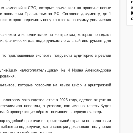
с
а
ых компаний и СРО, которые применяют на практике новые
В
остановления Правительства РФ. Согласно документу, до 1
с
шению сторон поднимать цену контракта на сумму увеличения
казчиком и исполнителем по контрактам, которые попадают
х, фактически дав подрядчикам легальный инструмент для
, то приглашенные эксперты погрузили аудиторию в реалии
рупнейшим налогоплательщикам № 4 Ирина Александрова
рования.
ьтантов, которые говорили на языке цифр и арбитражной
налоговом законодательстве в 2026 году, сделав акцент на
перечислила новеллы, а указала, как именно теперь будет
ителей проверяющие обратят внимание в первую очередь.
зор судебной практики в строительной отрасли по налоговым
 ошибаются подрядчики, как инспекции доказывают получение
е аргументы работают в суде.