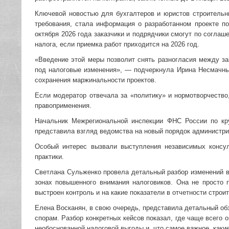
Ключевой новостью для бухгалтеров и юристов строительн
требования, стала информация о разработанном проекте п
октября 2026 года заказчики и подрядчики смогут по согла
налога, если приемка работ приходится на 2026 год.
«Введение этой меры позволит снять разногласия между за
под налоговые изменения», — подчеркнула Ирина Несмачны
сохранения маржинальности проектов.
Если модератор отвечала за «политику» и нормотворчество
правоприменения.
Начальник Межрегиональной инспекции ФНС России по к
представила взгляд ведомства на новый порядок администри
Особый интерес вызвали выступления независимых консул
практики.
Светлана Сульженко провела детальный разбор изменений в 
зонах повышенного внимания налоговиков. Она не просто 
выстроен контроль и на какие показатели в отчетности стро
Елена Восканян, в свою очередь, представила детальный об
спорам. Разбор конкретных кейсов показал, где чаще всего
необоснованной налоговой выгоды и, что самое важное, каки