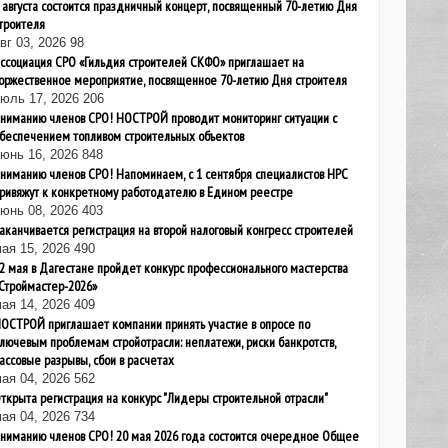
 августа состоится праздничный концерт, посвященный 70-летию Дня
троителя
вг 03, 2026
98
ссоциация СРО «Гильдия строителей СКФО» приглашает на
оржественное мероприятие, посвященное 70-летию Дня строителя
июль 17, 2026
206
ниманию членов СРО! НОСТРОЙ проводит мониторинг ситуации с
беспечением топливом строительных объектов
юнь 16, 2026
848
ниманию членов СРО! Напоминаем, с 1 сентября специалистов НРС
ривяжут к конкретному работодателю в Едином реестре
юнь 08, 2026
403
аканчивается регистрация на второй налоговый конгресс строителей
ая 15, 2026
490
2 мая в Дагестане пройдет конкурс профессионального мастерства
Строймастер-2026»
ая 14, 2026
409
ОСТРОЙ приглашает компании принять участие в опросе по
лючевым проблемам стройотрасли: неплатежи, риски банкротств,
ассовые разрывы, сбои в расчетах
ая 04, 2026
562
ткрыта регистрация на конкурс "Лидеры строительной отрасли"
ая 04, 2026
734
ниманию членов СРО! 20 мая 2026 года состоится очередное Общее