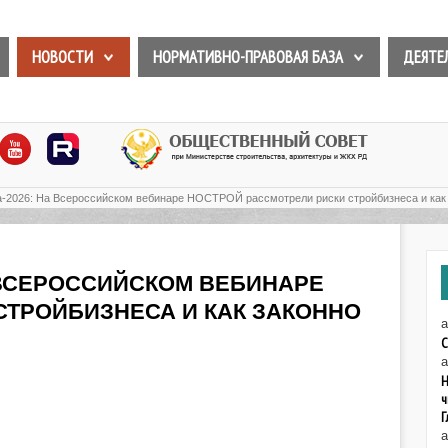
НОВОСТИ
НОРМАТИВНО-ПРАВОВАЯ БАЗА
ДЕЯТЕ
-2026: На Всероссийском вебинаре НОСТРОЙ рассмотрели риски стройбизнеса и как 
 ВСЕРОССИЙСКОМ ВЕБИНАРЕ
СТРОЙБИЗНЕСА И КАК ЗАКОННО
а
С
а
Н
ч
Г
а