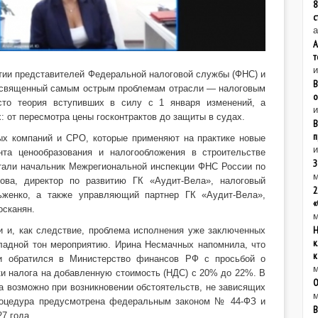
8
с
а
А
т
тии представителей Федеральной налоговой службы (ФНС) и
В
посвященный самым острым проблемам отрасли — налоговым
о
сто теория вступивших в силу с 1 января изменений, а
и
 от пересмотра цены госконтрактов до защиты в судах.
В
п
ых компаний и СРО, которые применяют на практике новые
и
нта ценообразования и налогообложения в строительстве
З
али начальник Межрегиональной инспекции ФНС России по
м
ва, директор по развитию ГК «Аудит-Вела», налоговый
2
льженко, а также управляющий партнер ГК «Аудит-Вела»,
«
осканян.
м
Н
и и, как следствие, проблема исполнения уже заключенных
к
кладной тон мероприятию. Ирина Несмачных напомнила, что
к
и обратился в Министерство финансов РФ с просьбой о
м
ки налога на добавленную стоимость (НДС) с 20% до 22%. В
О
а возможно при возникновении обстоятельств, не зависящих
м
процедура предусмотрена федеральным законом № 44-ФЗ и
В
7 года.