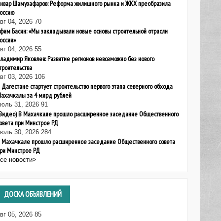
нвар Шамузафаров: Реформа жилищного рынка и ЖКХ преобразила
оссию
вг 04, 2026
70
фим Басин: «Мы закладывали новые основы строительной отрасли
оссии»
вг 04, 2026
55
ладимир Яковлев: Развитие регионов невозможно без нового
троительства
вг 03, 2026
106
 Дагестане стартует строительство первого этапа северного обхода
ахачкалы за 4 млрд рублей
июль 31, 2026
91
Видео) В Махачкале прошло расширенное заседание Общественного
овета при Минстрое РД
июль 30, 2026
284
 Махачкале прошло расширенное заседание Общественного совета
ри Минстрое РД
все новости>
ДОСКА
ОБЪЯВЛЕНИЙ
вг 05, 2026
85