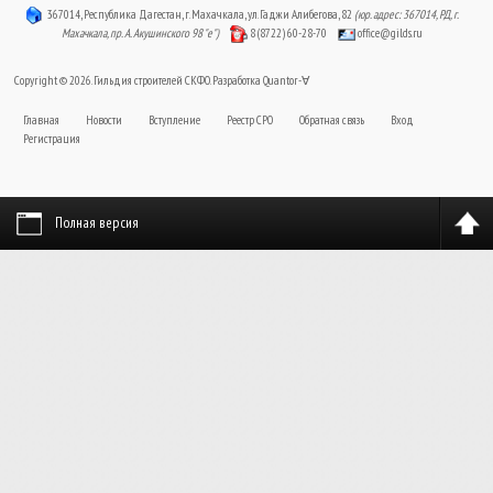
367014, Республика Дагестан, г. Махачкала, ул. Гаджи Алибегова, 82
(юр. адрес: 367014, РД, г.
Махачкала, пр. А. Акушинского 98 "е")
8 (8722) 60-28-70
office@gilds.ru
Copyright © 2026. Гильдия строителей СКФО. Разработка
Quantor-∀
Главная
Новости
Вступление
Реестр СРО
Обратная связь
Вход
Регистрация
Полная версия