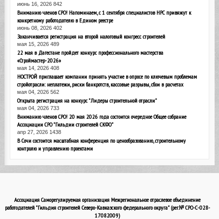
июнь 16, 2026
842
Вниманию членов СРО! Напоминаем, с 1 сентября специалистов НРС привяжут к
конкретному работодателю в Едином реестре
июнь 08, 2026
402
Заканчивается регистрация на второй налоговый конгресс строителей
мая 15, 2026
489
22 мая в Дагестане пройдет конкурс профессионального мастерства
«Строймастер-2026»
мая 14, 2026
408
НОСТРОЙ приглашает компании принять участие в опросе по ключевым проблемам
стройотрасли: неплатежи, риски банкротств, кассовые разрывы, сбои в расчетах
мая 04, 2026
562
Открыта регистрация на конкурс "Лидеры строительной отрасли"
мая 04, 2026
733
Вниманию членов СРО! 20 мая 2026 года состоится очередное Общее собрание
Ассоциации СРО "Гильдии строителей СКФО"
апр 27, 2026
1438
В Сочи состоится масштабная конференция по ценообразованию, строительному
контролю и управлению проектами
Ассоциация Саморегулируемая организация Межрегиональное отраслевое объединение
работодателей "Гильдия строителей Северо-Кавказского федерального округа" (рег.№ СРО-С-028-
17082009)