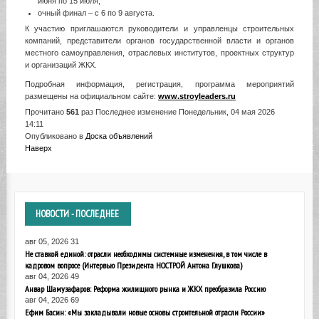
июня по 15 июля;
очный финал – с 6 по 9 августа.
К участию приглашаются руководители и управленцы строительных
компаний, представители органов государственной власти и органов
местного самоуправления, отраслевых институтов, проектных структур
и организаций ЖКХ.
Подробная информация, регистрация, программа мероприятий
размещены на официальном сайте:
www.stroyleaders.ru
Прочитано
561
раз
Последнее изменение Понедельник, 04 мая 2026
14:11
Опубликовано в
Доска объявлений
Наверх
НОВОСТИ
- ПОСЛЕДНЕЕ
авг 05, 2026
31
Не ставкой единой: отрасли необходимы системные изменения, в том числе в
кадровом вопросе (Интервью Президента НОСТРОЙ Антона Глушкова)
авг 04, 2026
49
Анвар Шамузафаров: Реформа жилищного рынка и ЖКХ преобразила Россию
авг 04, 2026
69
Ефим Басин: «Мы закладывали новые основы строительной отрасли России»