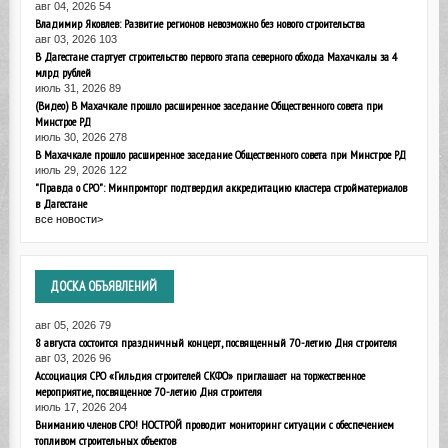
авг 04, 2026
54
Владимир Яковлев: Развитие регионов невозможно без нового строительства
авг 03, 2026
103
В Дагестане стартует строительство первого этапа северного обхода Махачкалы за 4
млрд рублей
июль 31, 2026
89
(Видео) В Махачкале прошло расширенное заседание Общественного совета при
Минстрое РД
июль 30, 2026
278
В Махачкале прошло расширенное заседание Общественного совета при Минстрое РД
июль 29, 2026
122
"Правда о СРО": Минпромторг подтвердил аккредитацию кластера стройматериалов
в Дагестане
все новости>
ДОСКА
ОБЪЯВЛЕНИЙ
авг 05, 2026
79
8 августа состоится праздничный концерт, посвященный 70-летию Дня строителя
авг 03, 2026
96
Ассоциация СРО «Гильдия строителей СКФО» приглашает на торжественное
мероприятие, посвященное 70-летию Дня строителя
июль 17, 2026
204
Вниманию членов СРО! НОСТРОЙ проводит мониторинг ситуации с обеспечением
топливом строительных объектов