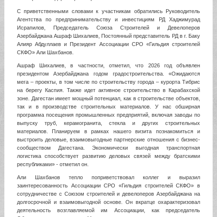
С приветственными словами к участникам обратились Руководитель
Агентства по предпринимательству и инвестициям РД Хаджимурад
Исрапилов, Председатель Союза Строителей и Девелоперов
Азербайджана Ашраф Шихалиев, Постоянный представитель РД в г. Баку
Алияр Абдуллаев и Президент Ассоциации СРО «Гильдия строителей
СКФО» Али Шахбанов.
Ашраф Шихалиев, в частности, отметил, что 2026 год объявлен
президентом Азербайджана годом градостроительства. «Ожидаются
мега – проекты, в том числе по строительству города – курорта Тибрис
на берегу Каспия. Также идет активное строительство в Карабахской
зоне. Дагестан имеет мощный потенциал, как в строительстве объектов,
так и в производстве строительных материалов. У нас обширная
программа посещения промышленных предприятий, включая заводы по
выпуску труб, керамогранита, стекла и других строительных
материалов. Планируем в рамках нашего визита познакомиться и
выстроить деловые, взаимовыгодные партнерские отношения с бизнес-
сообществом Дагестана. Экономически выгодная транспортная
логистика способствует развитию деловых связей между братскими
республиками» - отметил он.
Али Шахбанов тепло поприветствовал коллег и выразил
заинтересованность Ассоциации СРО «Гильдия строителей СКФО» в
сотрудничестве с Союзом строителей и девелоперов Азербайджана на
долгосрочной и взаимовыгодной основе. Он вкратце охарактеризовал
деятельность возглавляемой им Ассоциации, как председатель