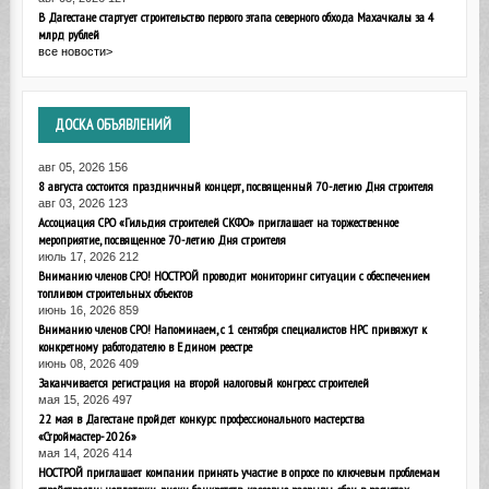
В Дагестане стартует строительство первого этапа северного обхода Махачкалы за 4
млрд рублей
все новости>
ДОСКА
ОБЪЯВЛЕНИЙ
авг 05, 2026
156
8 августа состоится праздничный концерт, посвященный 70-летию Дня строителя
авг 03, 2026
123
Ассоциация СРО «Гильдия строителей СКФО» приглашает на торжественное
мероприятие, посвященное 70-летию Дня строителя
июль 17, 2026
212
Вниманию членов СРО! НОСТРОЙ проводит мониторинг ситуации с обеспечением
топливом строительных объектов
июнь 16, 2026
859
Вниманию членов СРО! Напоминаем, с 1 сентября специалистов НРС привяжут к
конкретному работодателю в Едином реестре
июнь 08, 2026
409
Заканчивается регистрация на второй налоговый конгресс строителей
мая 15, 2026
497
22 мая в Дагестане пройдет конкурс профессионального мастерства
«Строймастер-2026»
мая 14, 2026
414
НОСТРОЙ приглашает компании принять участие в опросе по ключевым проблемам
стройотрасли: неплатежи, риски банкротств, кассовые разрывы, сбои в расчетах