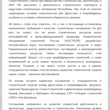
Общественного совета при Министерстве строительства, архитектуры и
ЖКХ РЖ рассказал о деятельности строительного комплекса и
индустрии строительных материалов Республики. При этом он отметил
характерные условия строительства для Дагестана и Азербайджана,
особенно в условиях сейсмичности Кавказского региона.
«В связи с этим хочу отметить, что у нас в Ассоциации установлены
повышенные требования к качеству строительных материалов. Ни для
кого не секрет, что на рынке строительных ресурсов много
контрафактной и фальсифицированной продукции. Национальное
объединение строителей России (НОСТРОЙ) разработало
интерактивную карту поставщиков строительных ресурсов и ведет
Национальный реестр добросовестных поставщиков и производителей
строительных ресурсов. Члены Ассоциации пользуются этой
информацией. Уверен, что и для азербайджанских строителей, а также
потребителей их услуг важны качество и безопасность возводимых
объектов. Полагаю, у нас много «точек роста» и мы в рамках
сотрудничества можем способствовать развитию строительной отрасли
наших стран» - заключил Али Шахбанов.
По итогам встречи подписано соглашение о сотрудничестве в
строительной отрасли между Дагестаном и Азербайджаном. Документ
скрепили Председатель Союза Строителей и Девелоперов Азербайджана
Ашраф Шихалиев и Президент Ассоциации СРО «Гильдия строителей
СКФО» Али Шахбанов.
Соглашение направлено на развитие совместной деятельности в
архитектуре, градостроительстве и строительстве. Ключевыми целями