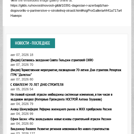
View the embedded image gallery online at:
https://gilds.ru/novosti/novosti-gildii/10391-dagestan-i-azerbajdzhan-
dogovorilis-o-partnerstve-v-stroitelnoj-otrasli.html#sigProGalleria4441a717a4
Наверх
НОВОСТИ
- ПОСЛЕДНЕЕ
авг 07, 2026
18
(Видео) Состоялось заседание Совета Гильдии строителей СКФО
авг 07, 2026
70
(Видео) Торжественное мероприятие, посвященное 70-летию Дня строителя. Репортаж
ГТРК "Дагестан"
авг 07, 2026
80
С ЮБИЛЕЕМ! 70 ЛЕТ ДНЮ СТРОИТЕЛЯ
авг 05, 2026
54
Не ставкой единой: отрасли необходимы системные изменения, в том числе в
кадровом вопросе (Интервью Президента НОСТРОЙ Антона Глушкова)
авг 04, 2026
79
Анвар Шамузафаров: Реформа жилищного рынка и ЖКХ преобразила Россию
авг 04, 2026
99
Ефим Басин: «Мы закладывали новые основы строительной отрасли России»
авг 04, 2026
80
Владимир Яковлев: Развитие регионов невозможно без нового строительства
авг 03, 2026
127