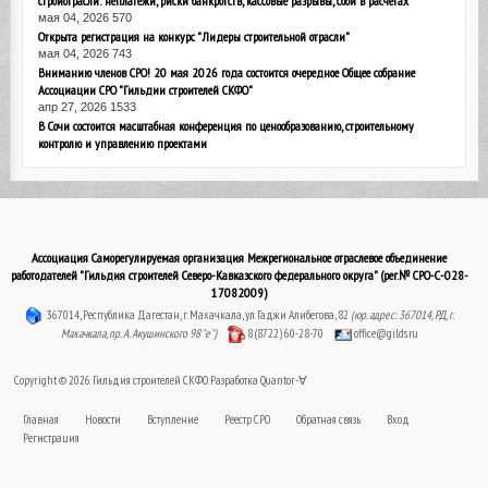
мая 04, 2026
570
Открыта регистрация на конкурс "Лидеры строительной отрасли"
мая 04, 2026
743
Вниманию членов СРО! 20 мая 2026 года состоится очередное Общее собрание
Ассоциации СРО "Гильдии строителей СКФО"
апр 27, 2026
1533
В Сочи состоится масштабная конференция по ценообразованию, строительному
контролю и управлению проектами
Ассоциация Саморегулируемая организация Межрегиональное отраслевое объединение
работодателей "Гильдия строителей Северо-Кавказского федерального округа" (рег.№ СРО-С-028-
17082009)
367014, Республика Дагестан, г. Махачкала, ул. Гаджи Алибегова, 82
(юр. адрес: 367014, РД, г.
Махачкала, пр. А. Акушинского 98 "е")
8 (8722) 60-28-70
office@gilds.ru
Copyright © 2026. Гильдия строителей СКФО. Разработка
Quantor-∀
Главная
Новости
Вступление
Реестр СРО
Обратная связь
Вход
Регистрация