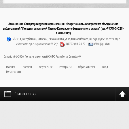
Ассоциация Саморегулируемая организация Межрегиональное отраслевое объединение
работодателей "Гильдия строителей Северо-Кавказского федерального округа" (рег.№ СРО-С-028-
17082009)
367014, Республика Дагестан, г. Махачкала, ул. Гаджи Алибегова, 82
(юр. адрес: 367014, РД, г.
Махачкала, пр. А. Акушинского 98 "е")
8 (8722) 60-28-70
office@gilds.ru
Copyright © 2026. Гильдия строителей СКФО. Разработка
Quantor-∀
Главная
Новости
Вступление
Реестр СРО
Обратная связь
Вход
Регистрация
Полная версия