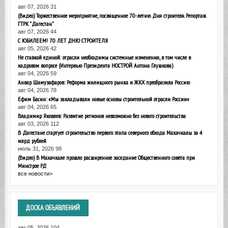
авг 07, 2026
31
(Видео) Торжественное мероприятие, посвященное 70-летию Дня строителя. Репортаж
ГТРК "Дагестан"
авг 07, 2026
44
С ЮБИЛЕЕМ! 70 ЛЕТ ДНЮ СТРОИТЕЛЯ
авг 05, 2026
42
Не ставкой единой: отрасли необходимы системные изменения, в том числе в
кадровом вопросе (Интервью Президента НОСТРОЙ Антона Глушкова)
авг 04, 2026
59
Анвар Шамузафаров: Реформа жилищного рынка и ЖКХ преобразила Россию
авг 04, 2026
78
Ефим Басин: «Мы закладывали новые основы строительной отрасли России»
авг 04, 2026
65
Владимир Яковлев: Развитие регионов невозможно без нового строительства
авг 03, 2026
112
В Дагестане стартует строительство первого этапа северного обхода Махачкалы за 4
млрд рублей
июль 31, 2026
98
(Видео) В Махачкале прошло расширенное заседание Общественного совета при
Минстрое РД
все новости>
ДОСКА
ОБЪЯВЛЕНИЙ
авг 05, 2026
104