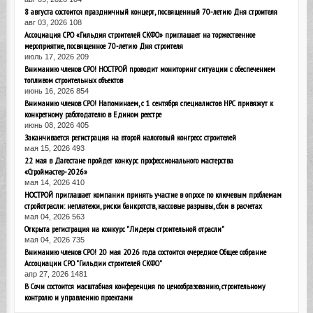
8 августа состоится праздничный концерт, посвященный 70-летию Дня строителя
авг 03, 2026
108
Ассоциация СРО «Гильдия строителей СКФО» приглашает на торжественное
мероприятие, посвященное 70-летию Дня строителя
июль 17, 2026
209
Вниманию членов СРО! НОСТРОЙ проводит мониторинг ситуации с обеспечением
топливом строительных объектов
июнь 16, 2026
854
Вниманию членов СРО! Напоминаем, с 1 сентября специалистов НРС привяжут к
конкретному работодателю в Едином реестре
июнь 08, 2026
405
Заканчивается регистрация на второй налоговый конгресс строителей
мая 15, 2026
493
22 мая в Дагестане пройдет конкурс профессионального мастерства
«Строймастер-2026»
мая 14, 2026
410
НОСТРОЙ приглашает компании принять участие в опросе по ключевым проблемам
стройотрасли: неплатежи, риски банкротств, кассовые разрывы, сбои в расчетах
мая 04, 2026
563
Открыта регистрация на конкурс "Лидеры строительной отрасли"
мая 04, 2026
735
Вниманию членов СРО! 20 мая 2026 года состоится очередное Общее собрание
Ассоциации СРО "Гильдии строителей СКФО"
апр 27, 2026
1481
В Сочи состоится масштабная конференция по ценообразованию, строительному
контролю и управлению проектами