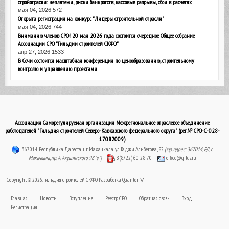
стройотрасли: неплатежи, риски банкротств, кассовые разрывы, сбои в расчетах
мая 04, 2026
572
Открыта регистрация на конкурс "Лидеры строительной отрасли"
мая 04, 2026
744
Вниманию членов СРО! 20 мая 2026 года состоится очередное Общее собрание
Ассоциации СРО "Гильдии строителей СКФО"
апр 27, 2026
1533
В Сочи состоится масштабная конференция по ценообразованию, строительному
контролю и управлению проектами
Ассоциация Саморегулируемая организация Межрегиональное отраслевое объединение
работодателей "Гильдия строителей Северо-Кавказского федерального округа" (рег.№ СРО-С-028-
17082009)
367014, Республика Дагестан, г. Махачкала, ул. Гаджи Алибегова, 82
(юр. адрес: 367014, РД, г.
Махачкала, пр. А. Акушинского 98 "е")
8 (8722) 60-28-70
office@gilds.ru
Copyright © 2026. Гильдия строителей СКФО. Разработка
Quantor-∀
Главная
Новости
Вступление
Реестр СРО
Обратная связь
Вход
Регистрация