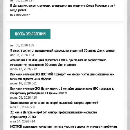
авг 03, 2026
127
В Дагестане стартует строительство первого этапа северного обхода Махачкалы за 4
млрд рублей
все новости>
ДОСКА
ОБЪЯВЛЕНИЙ
авг 05, 2026
165
8 августа состоится праздничный концерт, посвященный 70-летию Дня строителя
авг 03, 2026
123
Ассоциация СРО «Гильдия строителей СКФО» приглашает на торжественное
мероприятие, посвященное 70-летию Дня строителя
июль 17, 2026
212
Вниманию членов СРО! НОСТРОЙ проводит мониторинг ситуации с обеспечением
топливом строительных объектов
июнь 16, 2026
861
Вниманию членов СРО! Напоминаем, с 1 сентября специалистов НРС привяжут к
конкретному работодателю в Едином реестре
июнь 08, 2026
410
Заканчивается регистрация на второй налоговый конгресс строителей
мая 15, 2026
500
22 мая в Дагестане пройдет конкурс профессионального мастерства
«Строймастер-2026»
мая 14, 2026
414
НОСТРОЙ приглашает компании принять участие в опросе по ключевым проблемам