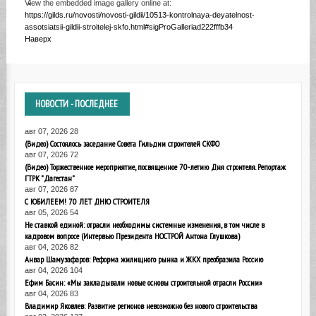
View the embedded image gallery online at:
https://gilds.ru/novosti/novosti-gildii/10513-kontrolnaya-deyatelnost-
assotsiatsii-gildii-stroitelej-skfo.html#sigProGalleriad222fffb34
Наверх
НОВОСТИ
- ПОСЛЕДНЕЕ
авг 07, 2026
28
(Видео) Состоялось заседание Совета Гильдии строителей СКФО
авг 07, 2026
72
(Видео) Торжественное мероприятие, посвященное 70-летию Дня строителя. Репортаж
ГТРК "Дагестан"
авг 07, 2026
87
С ЮБИЛЕЕМ! 70 ЛЕТ ДНЮ СТРОИТЕЛЯ
авг 05, 2026
54
Не ставкой единой: отрасли необходимы системные изменения, в том числе в
кадровом вопросе (Интервью Президента НОСТРОЙ Антона Глушкова)
авг 04, 2026
82
Анвар Шамузафаров: Реформа жилищного рынка и ЖКХ преобразила Россию
авг 04, 2026
104
Ефим Басин: «Мы закладывали новые основы строительной отрасли России»
авг 04, 2026
83
Владимир Яковлев: Развитие регионов невозможно без нового строительства