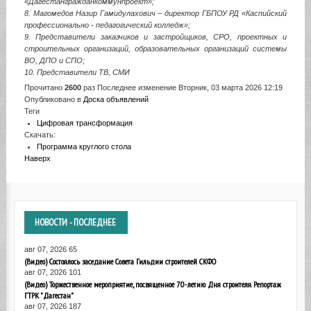
«Дагестангражданкоммунпроект»;
8. Магомедов Назир Гамидулахович – директор ГБПОУ РД «Каспийский
профессионально - педагогический колледж»;
9. Представители заказчиков и застройщиков, СРО, проектных и
строительных организаций, образовательных организаций системы
ВО, ДПО и СПО;
10. Представители ТВ, СМИ
Прочитано
2600
раз
Последнее изменение Вторник, 03 марта 2026 12:19
Опубликовано в
Доска объявлений
Теги
Цифровая трансформация
Скачать:
Программа круглого стола
Наверх
НОВОСТИ
- ПОСЛЕДНЕЕ
авг 07, 2026
65
(Видео) Состоялось заседание Совета Гильдии строителей СКФО
авг 07, 2026
101
(Видео) Торжественное мероприятие, посвященное 70-летию Дня строителя. Репортаж
ГТРК "Дагестан"
авг 07, 2026
187