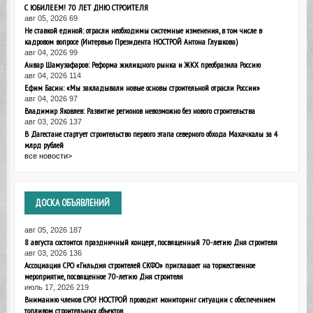
С ЮБИЛЕЕМ! 70 ЛЕТ ДНЮ СТРОИТЕЛЯ
авг 05, 2026
69
Не ставкой единой: отрасли необходимы системные изменения, в том числе в
кадровом вопросе (Интервью Президента НОСТРОЙ Антона Глушкова)
авг 04, 2026
99
Анвар Шамузафаров: Реформа жилищного рынка и ЖКХ преобразила Россию
авг 04, 2026
114
Ефим Басин: «Мы закладывали новые основы строительной отрасли России»
авг 04, 2026
97
Владимир Яковлев: Развитие регионов невозможно без нового строительства
авг 03, 2026
137
В Дагестане стартует строительство первого этапа северного обхода Махачкалы за 4
млрд рублей
все новости>
ДОСКА
ОБЪЯВЛЕНИЙ
авг 05, 2026
187
8 августа состоится праздничный концерт, посвященный 70-летию Дня строителя
авг 03, 2026
136
Ассоциация СРО «Гильдия строителей СКФО» приглашает на торжественное
мероприятие, посвященное 70-летию Дня строителя
июль 17, 2026
219
Вниманию членов СРО! НОСТРОЙ проводит мониторинг ситуации с обеспечением
топливом строительных объектов