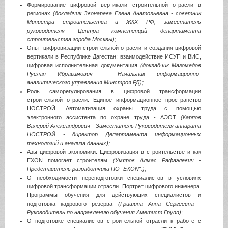
Формирование цифровой вертикали строительной отрасли в
регионах
(докладчик Звонарева Елена Анатольевна - советник
Министра строительства и ЖКХ РФ, заместитель
руководителя Центра компетенций департамента
строительства города Москвы);
Опыт цифровизации строительной отрасли и создания цифровой
вертикали в Республике Дагестан: взаимодействие ИСУП и ВИС,
цифровая исполнительная документация
(докладчик Магомедов
Руслан Ибрагимович - Начальник информационно-
аналитического управления Минстроя РД);
Роль саморегулирования в цифровой трансформации
строительной отрасли. Единое информационное пространство
НОСТРОЙ. Автоматизация охраны труда с помощью
электронного ассистента по охране труда - АЭОТ
(Карпов
Валерий Александрович - Заместитель Руководителя аппарата
НОСТРОЙ - директор Департамента информационных
технологий и анализа данных);
Азы цифровой экономики. Цифровизация в строительстве и как
EXON помогает строителям
(Умяров Алмас Рафаэлевич -
Представитель разработчика ПО "EXON".);
О необходимости переподготовки специалистов в условиях
цифровой трансформации отрасли. Портрет цифрового инженера.
Программы обучения для действующих специалистов и
подготовка кадрового резерва
(Гришина Анна Сергеевна -
Руководитель по направлению обучения Аметист Групп)
;
О подготовке специалистов строительной отрасли к работе с