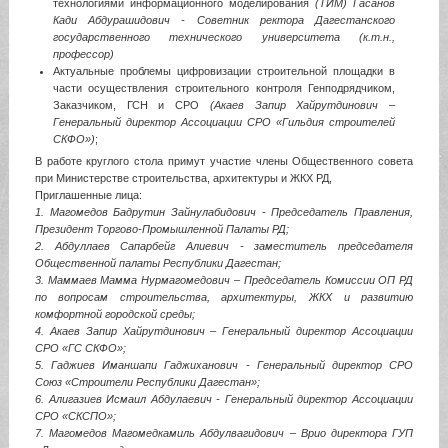
технологиями информационного моделирования
(ТИМ) Гасанов
Кади Абдурашидович - Советник ректора Дагестанского
государственного технического университета (к.т.н.,
профессор)
Актуальные проблемы цифровизации строительной площадки в
части осуществления строительного контроля Генподрядчиком,
Заказчиком, ГСН и СРО
(Акаев Запир Хайрутдинович –
Генеральный директор Ассоциации СРО «Гильдия строителей
СКФО»)
;
В работе круглого стола примут участие члены Общественного совета
при Министерстве строительства, архитектуры и ЖКХ РД,
Приглашенные лица:
1. Магомедов Бадрутин Зайнулабидович - Председатель Правления,
Президент Торгово-Промышленной Палаты РД;
2. Абдуллаев Сапарбейг Алиевич - заместитель председателя
Общественной палаты Республики Дагестан;
3. Маммаев Мамма Нурмагомедович – Председатель Комиссии ОП РД
по вопросам строительства, архитектуры, ЖКХ и развитию
комфортной городской среды;
4. Акаев Запир Хайрутдинович – Генеральный директор Ассоциации
СРО «ГС СКФО»;
5. Гаджиев Иманшапи Гаджиханович - Генеральный директор СРО
Союз «Строители Республики Дагестан»;
6. Алигазиев Исмаил Абдулаевич - Генеральный директор Ассоциации
СРО «СКСПО»;
7. Магомедов Магомедкамиль Абдулвагидович – Врио директора ГУП