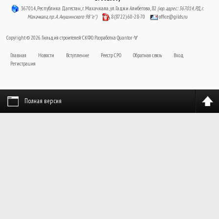
367014, Республика Дагестан, г. Махачкала, ул. Гаджи Алибегова, 82
(юр. адрес: 367014, РД, г.
Махачкала, пр. А. Акушинского 98 "е")
8 (8722) 60-28-70
office@gilds.ru
Copyright © 2026. Гильдия строителей СКФО. Разработка
Quantor-∀
Главная
Новости
Вступление
Реестр СРО
Обратная связь
Вход
Регистрация
Полная версия