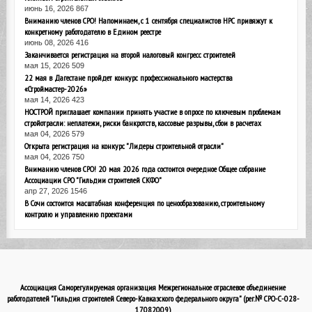
июнь 16, 2026
867
Вниманию членов СРО! Напоминаем, с 1 сентября специалистов НРС привяжут к
конкретному работодателю в Едином реестре
июнь 08, 2026
416
Заканчивается регистрация на второй налоговый конгресс строителей
мая 15, 2026
509
22 мая в Дагестане пройдет конкурс профессионального мастерства
«Строймастер-2026»
мая 14, 2026
423
НОСТРОЙ приглашает компании принять участие в опросе по ключевым проблемам
стройотрасли: неплатежи, риски банкротств, кассовые разрывы, сбои в расчетах
мая 04, 2026
579
Открыта регистрация на конкурс "Лидеры строительной отрасли"
мая 04, 2026
750
Вниманию членов СРО! 20 мая 2026 года состоится очередное Общее собрание
Ассоциации СРО "Гильдии строителей СКФО"
апр 27, 2026
1546
В Сочи состоится масштабная конференция по ценообразованию, строительному
контролю и управлению проектами
Ассоциация Саморегулируемая организация Межрегиональное отраслевое объединение
работодателей "Гильдия строителей Северо-Кавказского федерального округа" (рег.№ СРО-С-028-
17082009)