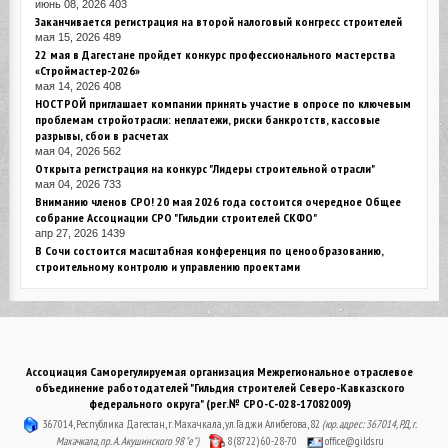
июнь 08, 2026
403
Заканчивается регистрация на второй налоговый конгресс строителей
мая 15, 2026
489
22 мая в Дагестане пройдет конкурс профессионального мастерства
«Строймастер-2026»
мая 14, 2026
408
НОСТРОЙ приглашает компании принять участие в опросе по ключевым
проблемам стройотрасли: неплатежи, риски банкротств, кассовые
разрывы, сбои в расчетах
мая 04, 2026
562
Открыта регистрация на конкурс "Лидеры строительной отрасли"
мая 04, 2026
733
Вниманию членов СРО! 20 мая 2026 года состоится очередное Общее
собрание Ассоциации СРО "Гильдии строителей СКФО"
апр 27, 2026
1439
В Сочи состоится масштабная конференция по ценообразованию,
строительному контролю и управлению проектами
Ассоциация Саморегулируемая организация Межрегиональное отраслевое
объединение работодателей "Гильдия строителей Северо-Кавказского
федерального округа" (рег.№ СРО-С-028-17082009)
367014, Республика Дагестан, г. Махачкала, ул. Гаджи Алибегова, 82
(юр. адрес: 367014, РД, г.
Махачкала, пр. А. Акушинского 98 "е")
8 (8722) 60-28-70
office@gilds.ru