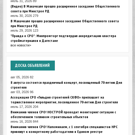
июль 31, 2026
89
(Видео) В Махачкале прошло расширенное заседание Общественного
совета при Минстрое РД
июль 30, 2026
279
В Махачкале прошло расширенное заседание Общественного совета
при Минстрое РД
июль 29, 2026
123
"Правда о СРО": Минпромторг подтвердил аккредитацию кластера
стройматериалов в Дагестане
все новости>
ДОСКА
ОБЪЯВЛЕНИЙ
авг 05, 2026
82
8 августа состоится праздничный концерт, посвященный 70-летию Дня
строителя
авг 03, 2026
96
Ассоциация СРО «Гильдия строителей СКФО» приглашает на
торжественное мероприятие, посвященное 70-летию Дня строителя
июль 17, 2026
204
Вниманию членов СРО! НОСТРОЙ проводит мониторинг ситуации с
обеспечением топливом строительных объектов
июнь 16, 2026
844
Вниманию членов СРО! Напоминаем, с 1 сентября специалистов НРС
привяжут к конкретному работодателю в Едином реестре