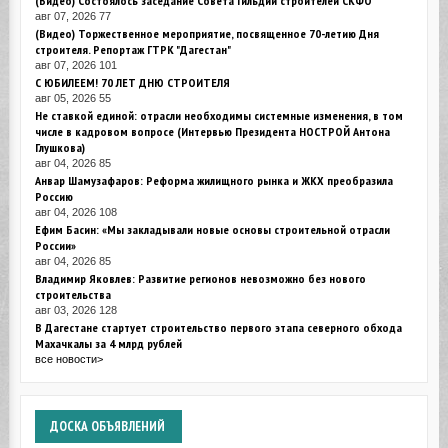
(Видео) Состоялось заседание Совета Гильдии строителей СКФО
авг 07, 2026
77
(Видео) Торжественное мероприятие, посвященное 70-летию Дня
строителя. Репортаж ГТРК "Дагестан"
авг 07, 2026
101
С ЮБИЛЕЕМ! 70 ЛЕТ ДНЮ СТРОИТЕЛЯ
авг 05, 2026
55
Не ставкой единой: отрасли необходимы системные изменения, в том
числе в кадровом вопросе (Интервью Президента НОСТРОЙ Антона
Глушкова)
авг 04, 2026
85
Анвар Шамузафаров: Реформа жилищного рынка и ЖКХ преобразила
Россию
авг 04, 2026
108
Ефим Басин: «Мы закладывали новые основы строительной отрасли
России»
авг 04, 2026
85
Владимир Яковлев: Развитие регионов невозможно без нового
строительства
авг 03, 2026
128
В Дагестане стартует строительство первого этапа северного обхода
Махачкалы за 4 млрд рублей
все новости>
ДОСКА
ОБЪЯВЛЕНИЙ