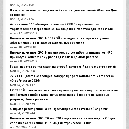
авг 05, 2026
169
8 августа состоится праздничный концерт, посвященный 70-летию Дня
строителя
авг 03, 2026
124
Ассоциация СРО «Гильдия строителей СКФО» приглашает на
торжественное мероприятие, посвященное 70-летию Дня строителя
июль 17, 2026
213
Вниманию членов СРО! НОСТРОЙ проводит мониторинг ситуации с
обеспечением топливом строительных объектов
июнь 16, 2026
861
Вниманию членов СРО! Напоминаем, с 1 сентября специалистов НРС
привяжут к конкретному работодателю в Едином реестре
июнь 08, 2026
410
Заканчивается регистрация на второй налоговый конгресс строителей
мая 15, 2026
500
22 мая в Дагестане пройдет конкурс профессионального мастерства
«Строймастер-2026»
мая 14, 2026
417
НОСТРОЙ приглашает компании принять участие в опросе по ключевым
проблемам стройотрасли: неплатежи, риски банкротств, кассовые
разрывы, сбои в расчетах
мая 04, 2026
574
Открыта регистрация на конкурс "Лидеры строительной отрасли"
мая 04, 2026
744
Вниманию членов СРО! 20 мая 2026 года состоится очередное Общее
собрание Ассоциации СРО "Гильдии строителей СКФО"
апр 27, 2026
1534