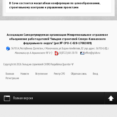
В Сочи состоится масштабная конференция по ценообразованию,
строительному контролю и управлению проектами
Ассоциация Саморегулируемая организация Межрегиональное отраслевое
объединение работодателей "Гильдия строителей Северо-Кавказского
федерального округа" (рег.№ СРО-С-028-17082009)
367014, Республика Дагестан, г. Махачкала, ул. Гаджи Алибегова, 82
(юр. адрес: 367014, РД, г.
Махачкала, пр. А. Акушинского 98 "е")
8 (8722) 60-28-70
office@gilds.ru
Copyright © 2026. Гильдия строителей СКФО. Разработка
Quantor-∀
Главная
Новости
Вступление
Реестр СРО
Обратная связь
Вход
Регистрация
Полная версия