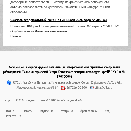
договорных обязательств — исходя из фактического совокупного
объёма обязательств по договорам, заключённым конкурентными
способами.
Скачать Федеральный закон от 31 июля 2025 года № 309-ФЗ
Прочитано
691
раз
Последнее изменение Вторник, 07 апреля 2026 16:52
Опубликовано в
Федеральные законы
Наверх
Ассоциация Саморегулируемая организация Межрегиональное отраслевое объединение
работодателей "Гильдия строителей Северо-Кавказского федерального округа" (рег.№ СРО-С-028-
17082009)
367014, Республика Дагестан, г. Махачкала, ул. Гаджи Алибегова, 82
(юр. адрес: 367014, РД, г.
Махачкала, пр. А. Акушинского 98 "е")
8 (8722) 60-28-70
office@gilds.ru
Copyright © 2026. Гильдия строителей СКФО. Разработка
Quantor-∀
Главная
Новости
Вступление
Реестр СРО
Обратная связь
Вход
Регистрация