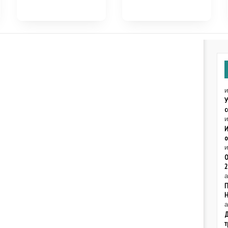
У
с
и
И
о
и
О
2
а
П
а
Д
т