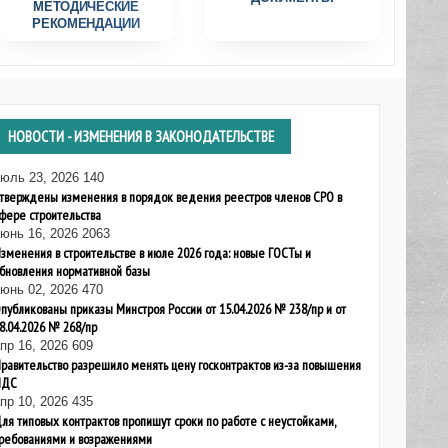
МЕТОДИЧЕСКИЕ
РЕКОМЕНДАЦИИ
НОВОСТИ
- ИЗМЕНЕНИЯ В ЗАКОНОДАТЕЛЬСТВЕ
июль 23, 2026
140
тверждены изменения в порядок ведения реестров членов СРО в
фере строительства
юнь 16, 2026
2063
зменения в строительстве в июле 2026 года: новые ГОСТы и
бновления нормативной базы
юнь 02, 2026
470
публикованы приказы Минстроя России от 15.04.2026 № 238/пр и от
8.04.2026 № 268/пр
пр 16, 2026
609
равительство разрешило менять цену госконтрактов из-за повышения
НДС
пр 10, 2026
435
ля типовых контрактов пропишут сроки по работе с неустойками,
ребованиями и возражениями