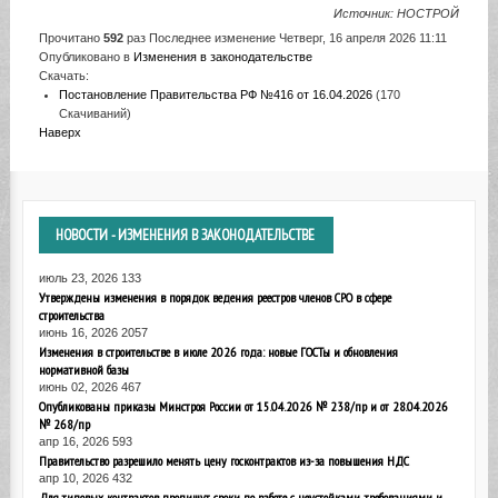
Источник: НОСТРОЙ
Прочитано
592
раз
Последнее изменение Четверг, 16 апреля 2026 11:11
Опубликовано в
Изменения в законодательстве
Скачать:
Постановление Правительства РФ №416 от 16.04.2026
(170
Скачиваний)
Наверх
НОВОСТИ
- ИЗМЕНЕНИЯ В ЗАКОНОДАТЕЛЬСТВЕ
июль 23, 2026
133
Утверждены изменения в порядок ведения реестров членов СРО в сфере
строительства
июнь 16, 2026
2057
Изменения в строительстве в июле 2026 года: новые ГОСТы и обновления
нормативной базы
июнь 02, 2026
467
Опубликованы приказы Минстроя России от 15.04.2026 № 238/пр и от 28.04.2026
№ 268/пр
апр 16, 2026
593
Правительство разрешило менять цену госконтрактов из-за повышения НДС
апр 10, 2026
432
Для типовых контрактов пропишут сроки по работе с неустойками, требованиями и