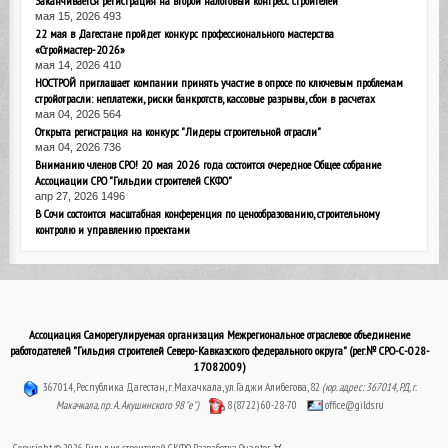
Заканчивается регистрация на второй налоговый конгресс строителей
мая 15, 2026
493
22 мая в Дагестане пройдет конкурс профессионального мастерства
«Строймастер-2026»
мая 14, 2026
410
НОСТРОЙ приглашает компании принять участие в опросе по ключевым проблемам
стройотрасли: неплатежи, риски банкротств, кассовые разрывы, сбои в расчетах
мая 04, 2026
564
Открыта регистрация на конкурс "Лидеры строительной отрасли"
мая 04, 2026
736
Вниманию членов СРО! 20 мая 2026 года состоится очередное Общее собрание
Ассоциации СРО "Гильдии строителей СКФО"
апр 27, 2026
1496
В Сочи состоится масштабная конференция по ценообразованию, строительному
контролю и управлению проектами
Ассоциация Саморегулируемая организация Межрегиональное отраслевое объединение
работодателей "Гильдия строителей Северо-Кавказского федерального округа" (рег.№ СРО-С-028-
17082009)
367014, Республика Дагестан, г. Махачкала, ул. Гаджи Алибегова, 82
(юр. адрес: 367014, РД, г.
Махачкала, пр. А. Акушинского 98 "е")
8 (8722) 60-28-70
office@gilds.ru
Copyright © 2026. Гильдия строителей СКФО. Разработка
Quantor-∀