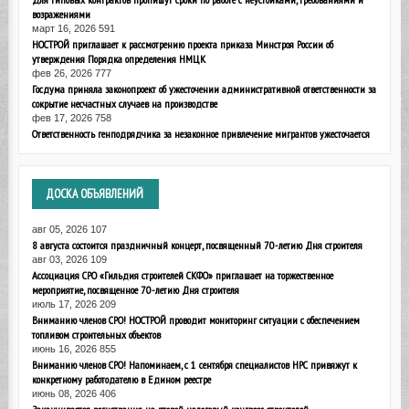
возражениями
март 16, 2026
591
НОСТРОЙ приглашает к рассмотрению проекта приказа Минстроя России об
утверждения Порядка определения НМЦК
фев 26, 2026
777
Госдума приняла законопроект об ужесточении административной ответственности за
сокрытие несчастных случаев на производстве
фев 17, 2026
758
Ответственность генподрядчика за незаконное привлечение мигрантов ужесточается
ДОСКА
ОБЪЯВЛЕНИЙ
авг 05, 2026
107
8 августа состоится праздничный концерт, посвященный 70-летию Дня строителя
авг 03, 2026
109
Ассоциация СРО «Гильдия строителей СКФО» приглашает на торжественное
мероприятие, посвященное 70-летию Дня строителя
июль 17, 2026
209
Вниманию членов СРО! НОСТРОЙ проводит мониторинг ситуации с обеспечением
топливом строительных объектов
июнь 16, 2026
855
Вниманию членов СРО! Напоминаем, с 1 сентября специалистов НРС привяжут к
конкретному работодателю в Едином реестре
июнь 08, 2026
406