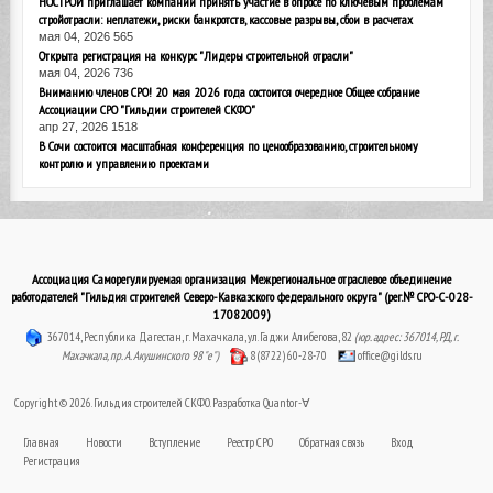
НОСТРОЙ приглашает компании принять участие в опросе по ключевым проблемам
стройотрасли: неплатежи, риски банкротств, кассовые разрывы, сбои в расчетах
мая 04, 2026
565
Открыта регистрация на конкурс "Лидеры строительной отрасли"
мая 04, 2026
736
Вниманию членов СРО! 20 мая 2026 года состоится очередное Общее собрание
Ассоциации СРО "Гильдии строителей СКФО"
апр 27, 2026
1518
В Сочи состоится масштабная конференция по ценообразованию, строительному
контролю и управлению проектами
Ассоциация Саморегулируемая организация Межрегиональное отраслевое объединение
работодателей "Гильдия строителей Северо-Кавказского федерального округа" (рег.№ СРО-С-028-
17082009)
367014, Республика Дагестан, г. Махачкала, ул. Гаджи Алибегова, 82
(юр. адрес: 367014, РД, г.
Махачкала, пр. А. Акушинского 98 "е")
8 (8722) 60-28-70
office@gilds.ru
Copyright © 2026. Гильдия строителей СКФО. Разработка
Quantor-∀
Главная
Новости
Вступление
Реестр СРО
Обратная связь
Вход
Регистрация