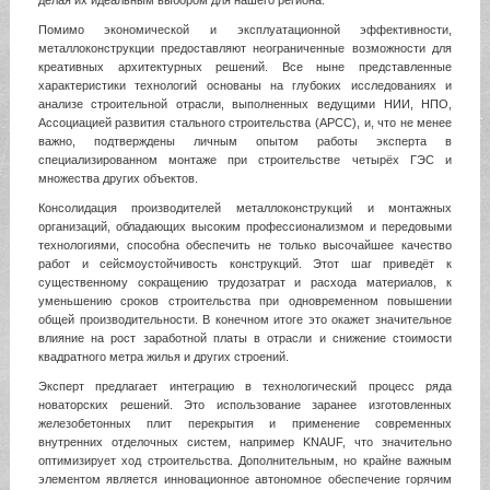
Помимо экономической и эксплуатационной эффективности,
металлоконструкции предоставляют неограниченные возможности для
креативных архитектурных решений. Все ныне представленные
характеристики технологий основаны на глубоких исследованиях и
анализе строительной отрасли, выполненных ведущими НИИ, НПО,
Ассоциацией развития стального строительства (АРСС), и, что не менее
важно, подтверждены личным опытом работы эксперта в
специализированном монтаже при строительстве четырёх ГЭС и
множества других объектов.
Консолидация производителей металлоконструкций и монтажных
организаций, обладающих высоким профессионализмом и передовыми
технологиями, способна обеспечить не только высочайшее качество
работ и сейсмоустойчивость конструкций. Этот шаг приведёт к
существенному сокращению трудозатрат и расхода материалов, к
уменьшению сроков строительства при одновременном повышении
общей производительности. В конечном итоге это окажет значительное
влияние на рост заработной платы в отрасли и снижение стоимости
квадратного метра жилья и других строений.
Эксперт предлагает интеграцию в технологический процесс ряда
новаторских решений. Это использование заранее изготовленных
железобетонных плит перекрытия и применение современных
внутренних отделочных систем, например KNAUF, что значительно
оптимизирует ход строительства. Дополнительным, но крайне важным
элементом является инновационное автономное обеспечение горячим