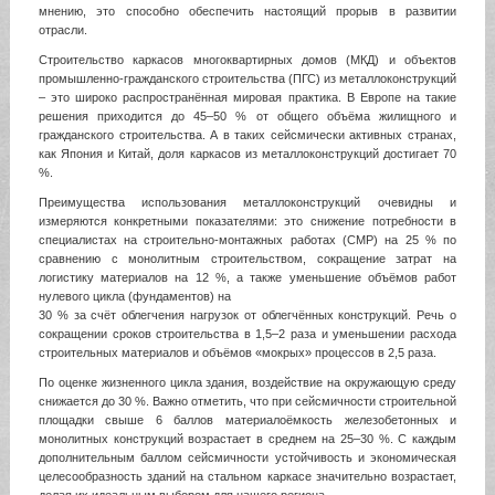
мнению, это способно обеспечить настоящий прорыв в развитии
отрасли.
Строительство каркасов многоквартирных домов (МКД) и объектов
промышленно-гражданского строительства (ПГС) из металлоконструкций
– это широко распространённая мировая практика. В Европе на такие
решения приходится до 45–50 % от общего объёма жилищного и
гражданского строительства. А в таких сейсмически активных странах,
как Япония и Китай, доля каркасов из металлоконструкций достигает 70
%.
Преимущества использования металлоконструкций очевидны и
измеряются конкретными показателями: это снижение потребности в
специалистах на строительно-монтажных работах (СМР) на 25 % по
сравнению с монолитным строительством, сокращение затрат на
логистику материалов на 12 %, а также уменьшение объёмов работ
нулевого цикла (фундаментов) на
30 % за счёт облегчения нагрузок от облегчённых конструкций. Речь о
сокращении сроков строительства в 1,5–2 раза и уменьшении расхода
строительных материалов и объёмов «мокрых» процессов в 2,5 раза.
По оценке жизненного цикла здания, воздействие на окружающую среду
снижается до 30 %. Важно отметить, что при сейсмичности строительной
площадки свыше 6 баллов материалоёмкость железобетонных и
монолитных конструкций возрастает в среднем на 25–30 %. С каждым
дополнительным баллом сейсмичности устойчивость и экономическая
целесообразность зданий на стальном каркасе значительно возрастает,
делая их идеальным выбором для нашего региона.