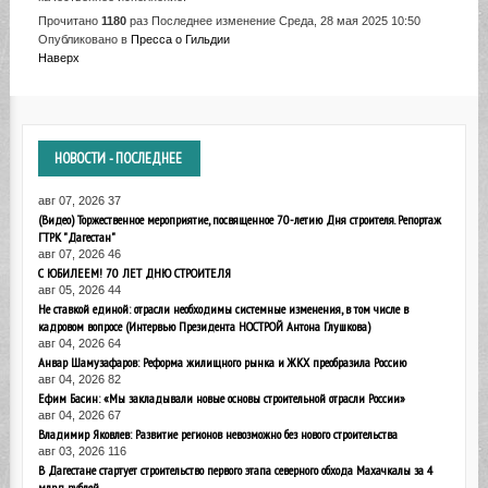
Прочитано
1180
раз
Последнее изменение Среда, 28 мая 2025 10:50
Опубликовано в
Пресса о Гильдии
Наверх
НОВОСТИ
- ПОСЛЕДНЕЕ
авг 07, 2026
37
(Видео) Торжественное мероприятие, посвященное 70-летию Дня строителя. Репортаж
ГТРК "Дагестан"
авг 07, 2026
46
С ЮБИЛЕЕМ! 70 ЛЕТ ДНЮ СТРОИТЕЛЯ
авг 05, 2026
44
Не ставкой единой: отрасли необходимы системные изменения, в том числе в
кадровом вопросе (Интервью Президента НОСТРОЙ Антона Глушкова)
авг 04, 2026
64
Анвар Шамузафаров: Реформа жилищного рынка и ЖКХ преобразила Россию
авг 04, 2026
82
Ефим Басин: «Мы закладывали новые основы строительной отрасли России»
авг 04, 2026
67
Владимир Яковлев: Развитие регионов невозможно без нового строительства
авг 03, 2026
116
В Дагестане стартует строительство первого этапа северного обхода Махачкалы за 4
млрд рублей