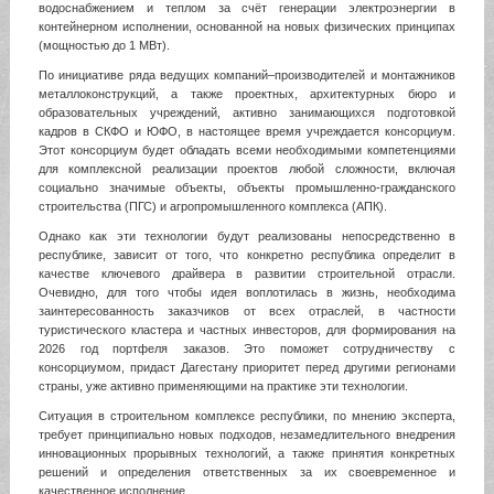
водоснабжением и теплом за счёт генерации электроэнергии в
контейнерном исполнении, основанной на новых физических принципах
(мощностью до 1 МВт).
По инициативе ряда ведущих компаний–производителей и монтажников
металлоконструкций, а также проектных, архитектурных бюро и
образовательных учреждений, активно занимающихся подготовкой
кадров в СКФО и ЮФО, в настоящее время учреждается консорциум.
Этот консорциум будет обладать всеми необходимыми компетенциями
для комплексной реализации проектов любой сложности, включая
социально значимые объекты, объекты промышленно-гражданского
строительства (ПГС) и агропромышленного комплекса (АПК).
Однако как эти технологии будут реализованы непосредственно в
республике, зависит от того, что конкретно республика определит в
качестве ключевого драйвера в развитии строительной отрасли.
Очевидно, для того чтобы идея воплотилась в жизнь, необходима
заинтересованность заказчиков от всех отраслей, в частности
туристического кластера и частных инвесторов, для формирования на
2026 год портфеля заказов. Это поможет сотрудничеству с
консорциумом, придаст Дагестану приоритет перед другими регионами
страны, уже активно применяющими на практике эти технологии.
Ситуация в строительном комплексе республики, по мнению эксперта,
требует принципиально новых подходов, незамедлительного внедрения
инновационных прорывных технологий, а также принятия конкретных
решений и определения ответственных за их своевременное и
качественное исполнение.