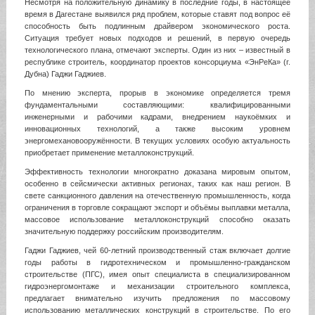
Несмотря на положительную динамику в последние годы, в настоящее
время в Дагестане выявился ряд проблем, которые ставят под вопрос её
способность быть подлинным драйвером экономического роста.
Ситуация требует новых подходов и решений, в первую очередь
технологического плана, отмечают эксперты. Один из них – известный в
республике строитель, координатор проектов консорциума «ЭнРеКа» (г.
Дубна) Гаджи Гаджиев.
По мнению эксперта, прорыв в экономике определяется тремя
фундаментальными составляющими: квалифицированными
инженерными и рабочими кадрами, внедрением наукоёмких и
инновационных технологий, а также высоким уровнем
энергомехановооружённости. В текущих условиях особую актуальность
приобретает применение металлоконструкций.
Эффективность технологии многократно доказана мировым опытом,
особенно в сейсмически активных регионах, таких как наш регион. В
свете санкционного давления на отечественную промышленность, когда
ограничения в торговле сокращают экспорт и объёмы выплавки металла,
массовое использование металлоконструкций способно оказать
значительную поддержку российским производителям.
Гаджи Гаджиев, чей 60-летний производственный стаж включает долгие
годы работы в гидротехническом и промышленно-гражданском
строительстве (ПГС), имея опыт специалиста в специализированном
гидроэнергомонтаже и механизации строительного комплекса,
предлагает внимательно изучить предложения по массовому
использованию металлических конструкций в строительстве. По его