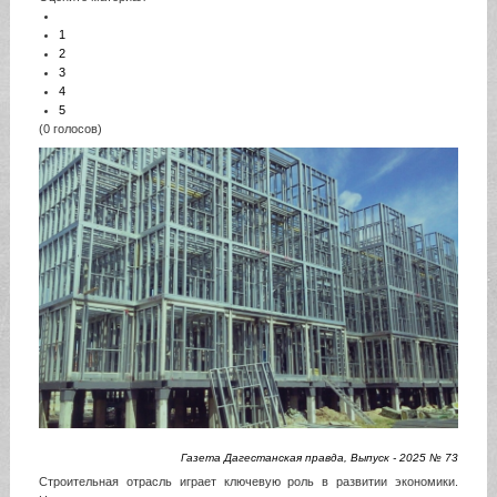
1
2
3
4
5
(0 голосов)
Газета Дагестанская правда, Выпуск - 2025 № 73
Строительная отрасль играет ключевую роль в развитии экономики.