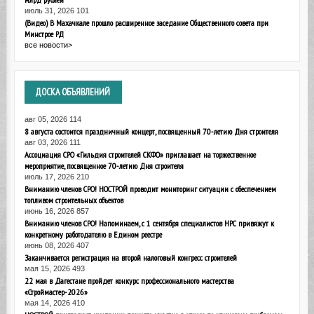
июль 31, 2026
101
(Видео) В Махачкале прошло расширенное заседание Общественного совета при
Минстрое РД
все новости>
ДОСКА
ОБЪЯВЛЕНИЙ
авг 05, 2026
114
8 августа состоится праздничный концерт, посвященный 70-летию Дня строителя
авг 03, 2026
111
Ассоциация СРО «Гильдия строителей СКФО» приглашает на торжественное
мероприятие, посвященное 70-летию Дня строителя
июль 17, 2026
210
Вниманию членов СРО! НОСТРОЙ проводит мониторинг ситуации с обеспечением
топливом строительных объектов
июнь 16, 2026
857
Вниманию членов СРО! Напоминаем, с 1 сентября специалистов НРС привяжут к
конкретному работодателю в Едином реестре
июнь 08, 2026
407
Заканчивается регистрация на второй налоговый конгресс строителей
мая 15, 2026
493
22 мая в Дагестане пройдет конкурс профессионального мастерства
«Строймастер-2026»
мая 14, 2026
410