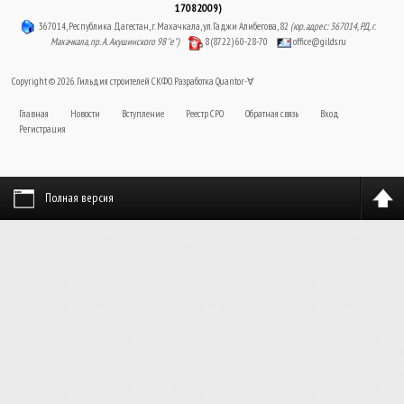
17082009)
367014, Республика Дагестан, г. Махачкала, ул. Гаджи Алибегова, 82
(юр. адрес: 367014, РД, г.
Махачкала, пр. А. Акушинского 98 "е")
8 (8722) 60-28-70
office@gilds.ru
Copyright © 2026. Гильдия строителей СКФО. Разработка
Quantor-∀
Главная
Новости
Вступление
Реестр СРО
Обратная связь
Вход
Регистрация
Полная версия