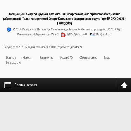
Ассоциация Саморегулируемая организация Межрегиональное отраслевое объединение
работодателей "Гильдия строителей Северо-Кавказского федерального округа" (рег.№ СРО-С-028-
17082009)
367014, Республика Дагестан, г. Махачкала, ул. Гаджи Алибегова, 82
(юр. адрес: 367014, РД, г.
Махачкала, пр. А. Акушинского 98 "е")
8 (8722) 60-28-70
office@gilds.ru
Copyright © 2026. Гильдия строителей СКФО. Разработка
Quantor-∀
Главная
Новости
Вступление
Реестр СРО
Обратная связь
Вход
Регистрация
Полная версия