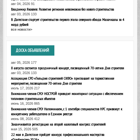
авг 04, 2026
91
Владимир Яковлев: Развитие регионов невозможно без нового строительства
авг 03, 2026
133
В Дагестане стартует строительство первого этапа северного обхода Махачкалы за 4
млрд рублей
все новости>
ДОСКА
ОБЪЯВЛЕНИЙ
авг 05, 2026
177
8 августа состоится праздничный концерт, посвященный 70-летию Дня строителя
авг 03, 2026
133
Ассоциация СРО «Гильдия строителей СКФО» приглашает на торжественное
мероприятие, посвященное 70-летию Дня строителя
июль 17, 2026
217
Вниманию членов СРО! НОСТРОЙ проводит мониторинг ситуации с обеспечением
топливом строительных объектов
июнь 16, 2026
865
Вниманию членов СРО! Напоминаем, с 1 сентября специалистов НРС привяжут к
конкретному работодателю в Едином реестре
июнь 08, 2026
412
Заканчивается регистрация на второй налоговый конгресс строителей
мая 15, 2026
505
22 мая в Дагестане пройдет конкурс профессионального мастерства
«Строймастер-2026»