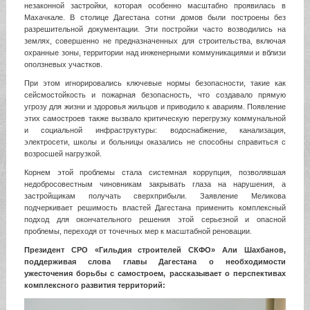
незаконной застройки, которая особенно масштабно проявилась в
Махачкале. В столице Дагестана сотни домов были построены без
разрешительной документации. Эти постройки часто возводились на
землях, совершенно не предназначенных для строительства, включая
охранные зоны, территории над инженерными коммуникациями и вблизи
оползневых участков.
При этом игнорировались ключевые нормы безопасности, такие как
сейсмостойкость и пожарная безопасность, что создавало прямую
угрозу для жизни и здоровья жильцов и приводило к авариям. Появление
этих самостроев также вызвало критическую перегрузку коммунальной
и социальной инфраструктуры: водоснабжение, канализация,
электросети, школы и больницы оказались не способны справиться с
возросшей нагрузкой.
Корнем этой проблемы стала системная коррупция, позволявшая
недобросовестным чиновникам закрывать глаза на нарушения, а
застройщикам получать сверхприбыли. Заявление Меликова
подчеркивает решимость властей Дагестана применить комплексный
подход для окончательного решения этой серьезной и опасной
проблемы, переходя от точечных мер к масштабной реновации.
Президент СРО «Гильдия строителей СКФО» Али Шахбанов,
поддерживая слова главы Дагестана о необходимости
ужесточения борьбы с самостроем, рассказывает о перспективах
комплексного развития территорий: