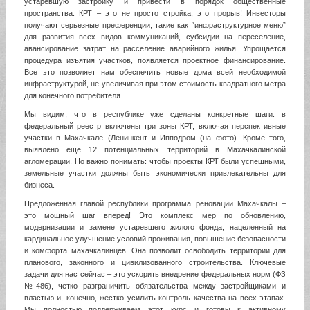
устаревшую застройку и привести в порядок общественные
пространства. КРТ – это не просто стройка, это прорыв! Инвесторы
получают серьезные преференции, такие как “инфраструктурное меню”
для развития всех видов коммуникаций, субсидии на переселение,
авансирование затрат на расселение аварийного жилья. Упрощается
процедура изъятия участков, появляется проектное финансирование.
Все это позволяет нам обеспечить новые дома всей необходимой
инфраструктурой, не увеличивая при этом стоимость квадратного метра
для конечного потребителя.
Мы видим, что в республике уже сделаны конкретные шаги: в
федеральный реестр включены три зоны КРТ, включая перспективные
участки в Махачкале (Ленинкент и Ипподром (на фото). Кроме того,
выявлено еще 12 потенциальных территорий в Махачкалинской
агломерации. Но важно понимать: чтобы проекты КРТ были успешными,
земельные участки должны быть экономически привлекательны для
бизнеса.
Предложенная главой республики программа реновации Махачкалы –
это мощный шаг вперед! Это комплекс мер по обновлению,
модернизации и замене устаревшего жилого фонда, нацеленный на
кардинальное улучшение условий проживания, повышение безопасности
и комфорта махачкалинцев. Она позволит освободить территории для
планового, законного и цивилизованного строительства. Ключевые
задачи для нас сейчас – это ускорить внедрение федеральных норм (ФЗ
№486), четко разграничить обязательства между застройщиками и
властью и, конечно, жестко усилить контроль качества на всех этапах.
Мы полностью поддерживаем этот курс и готовы к активному