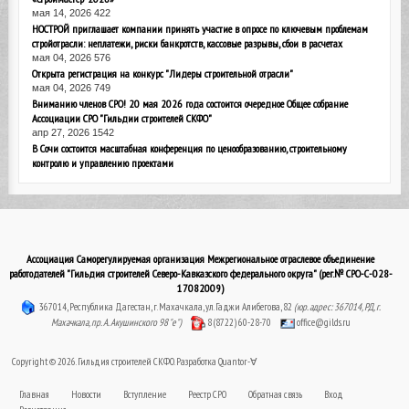
мая 14, 2026
422
НОСТРОЙ приглашает компании принять участие в опросе по ключевым проблемам
стройотрасли: неплатежи, риски банкротств, кассовые разрывы, сбои в расчетах
мая 04, 2026
576
Открыта регистрация на конкурс "Лидеры строительной отрасли"
мая 04, 2026
749
Вниманию членов СРО! 20 мая 2026 года состоится очередное Общее собрание
Ассоциации СРО "Гильдии строителей СКФО"
апр 27, 2026
1542
В Сочи состоится масштабная конференция по ценообразованию, строительному
контролю и управлению проектами
Ассоциация Саморегулируемая организация Межрегиональное отраслевое объединение
работодателей "Гильдия строителей Северо-Кавказского федерального округа" (рег.№ СРО-С-028-
17082009)
367014, Республика Дагестан, г. Махачкала, ул. Гаджи Алибегова, 82
(юр. адрес: 367014, РД, г.
Махачкала, пр. А. Акушинского 98 "е")
8 (8722) 60-28-70
office@gilds.ru
Copyright © 2026. Гильдия строителей СКФО. Разработка
Quantor-∀
Главная
Новости
Вступление
Реестр СРО
Обратная связь
Вход