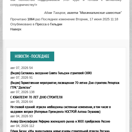
сотрудничеству!»
Адам Тагиров,
газета "Махачкалинские известия"
Прочитано
1064
раз
Последнее изменение Вторник, 17 июня 2025 11:18
Опубликовано в
Пресса о Гильдии
Наверх
НОВОСТИ
- ПОСЛЕДНЕЕ
авг 07, 2026
54
(Видео) Состоялось заседание Совета Гильдии строителей СКФО
авг 07, 2026
91
(Видео) Торжественное мероприятие, посвященное 70-летию Дня строителя. Репортаж
ГТРК "Дагестан"
авг 07, 2026
138
С ЮБИЛЕЕМ! 70 ЛЕТ ДНЮ СТРОИТЕЛЯ
авг 05, 2026
64
Не ставкой единой: отрасли необходимы системные изменения, в том числе в
кадровом вопросе (Интервью Президента НОСТРОЙ Антона Глушкова)
авг 04, 2026
93
Анвар Шамузафаров: Реформа жилищного рынка и ЖКХ преобразила Россию
авг 04, 2026
112
Ефим Басин: «Мы закладывали новые основы строительной отрасли России»