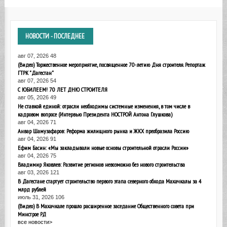
НОВОСТИ
- ПОСЛЕДНЕЕ
авг 07, 2026
48
(Видео) Торжественное мероприятие, посвященное 70-летию Дня строителя. Репортаж
ГТРК "Дагестан"
авг 07, 2026
54
С ЮБИЛЕЕМ! 70 ЛЕТ ДНЮ СТРОИТЕЛЯ
авг 05, 2026
49
Не ставкой единой: отрасли необходимы системные изменения, в том числе в
кадровом вопросе (Интервью Президента НОСТРОЙ Антона Глушкова)
авг 04, 2026
71
Анвар Шамузафаров: Реформа жилищного рынка и ЖКХ преобразила Россию
авг 04, 2026
91
Ефим Басин: «Мы закладывали новые основы строительной отрасли России»
авг 04, 2026
75
Владимир Яковлев: Развитие регионов невозможно без нового строительства
авг 03, 2026
121
В Дагестане стартует строительство первого этапа северного обхода Махачкалы за 4
млрд рублей
июль 31, 2026
106
(Видео) В Махачкале прошло расширенное заседание Общественного совета при
Минстрое РД
все новости>