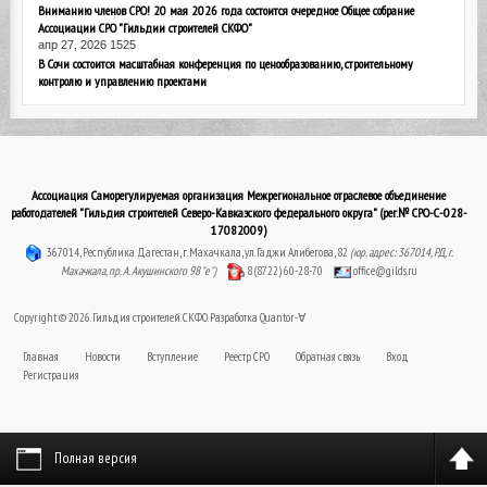
Вниманию членов СРО! 20 мая 2026 года состоится очередное Общее собрание
Ассоциации СРО "Гильдии строителей СКФО"
апр 27, 2026
1525
В Сочи состоится масштабная конференция по ценообразованию, строительному
контролю и управлению проектами
Ассоциация Саморегулируемая организация Межрегиональное отраслевое объединение
работодателей "Гильдия строителей Северо-Кавказского федерального округа" (рег.№ СРО-С-028-
17082009)
367014, Республика Дагестан, г. Махачкала, ул. Гаджи Алибегова, 82
(юр. адрес: 367014, РД, г.
Махачкала, пр. А. Акушинского 98 "е")
8 (8722) 60-28-70
office@gilds.ru
Copyright © 2026. Гильдия строителей СКФО. Разработка
Quantor-∀
Главная
Новости
Вступление
Реестр СРО
Обратная связь
Вход
Регистрация
Полная версия