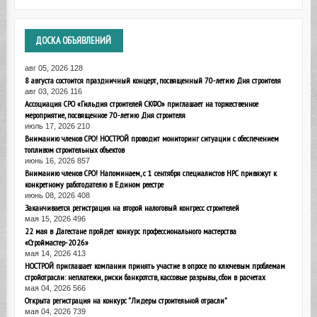
ДОСКА
ОБЪЯВЛЕНИЙ
авг 05, 2026
128
8 августа состоится праздничный концерт, посвященный 70-летию Дня строителя
авг 03, 2026
116
Ассоциация СРО «Гильдия строителей СКФО» приглашает на торжественное
мероприятие, посвященное 70-летию Дня строителя
июль 17, 2026
210
Вниманию членов СРО! НОСТРОЙ проводит мониторинг ситуации с обеспечением
топливом строительных объектов
июнь 16, 2026
857
Вниманию членов СРО! Напоминаем, с 1 сентября специалистов НРС привяжут к
конкретному работодателю в Едином реестре
июнь 08, 2026
408
Заканчивается регистрация на второй налоговый конгресс строителей
мая 15, 2026
496
22 мая в Дагестане пройдет конкурс профессионального мастерства
«Строймастер-2026»
мая 14, 2026
413
НОСТРОЙ приглашает компании принять участие в опросе по ключевым проблемам
стройотрасли: неплатежи, риски банкротств, кассовые разрывы, сбои в расчетах
мая 04, 2026
566
Открыта регистрация на конкурс "Лидеры строительной отрасли"
мая 04, 2026
739