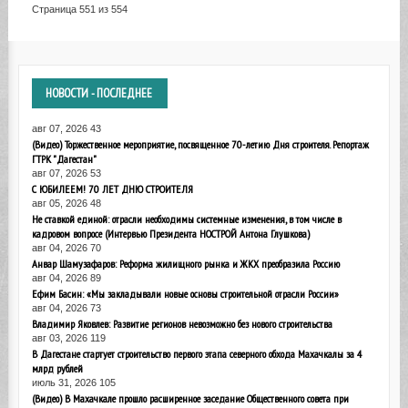
Страница 551 из 554
НОВОСТИ
- ПОСЛЕДНЕЕ
авг 07, 2026
43
(Видео) Торжественное мероприятие, посвященное 70-летию Дня строителя. Репортаж
ГТРК "Дагестан"
авг 07, 2026
53
С ЮБИЛЕЕМ! 70 ЛЕТ ДНЮ СТРОИТЕЛЯ
авг 05, 2026
48
Не ставкой единой: отрасли необходимы системные изменения, в том числе в
кадровом вопросе (Интервью Президента НОСТРОЙ Антона Глушкова)
авг 04, 2026
70
Анвар Шамузафаров: Реформа жилищного рынка и ЖКХ преобразила Россию
авг 04, 2026
89
Ефим Басин: «Мы закладывали новые основы строительной отрасли России»
авг 04, 2026
73
Владимир Яковлев: Развитие регионов невозможно без нового строительства
авг 03, 2026
119
В Дагестане стартует строительство первого этапа северного обхода Махачкалы за 4
млрд рублей
июль 31, 2026
105
(Видео) В Махачкале прошло расширенное заседание Общественного совета при