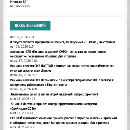
Минстрое РД
все новости>
ДОСКА
ОБЪЯВЛЕНИЙ
авг 05, 2026
123
8 августа состоится праздничный концерт, посвященный 70-летию Дня строителя
авг 03, 2026
115
Ассоциация СРО «Гильдия строителей СКФО» приглашает на торжественное
мероприятие, посвященное 70-летию Дня строителя
июль 17, 2026
210
Вниманию членов СРО! НОСТРОЙ проводит мониторинг ситуации с обеспечением
топливом строительных объектов
июнь 16, 2026
857
Вниманию членов СРО! Напоминаем, с 1 сентября специалистов НРС привяжут к
конкретному работодателю в Едином реестре
июнь 08, 2026
408
Заканчивается регистрация на второй налоговый конгресс строителей
мая 15, 2026
494
22 мая в Дагестане пройдет конкурс профессионального мастерства
«Строймастер-2026»
мая 14, 2026
411
НОСТРОЙ приглашает компании принять участие в опросе по ключевым проблемам
стройотрасли: неплатежи, риски банкротств, кассовые разрывы, сбои в расчетах
мая 04, 2026
566