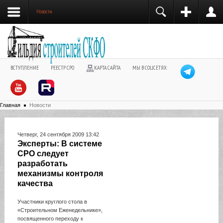
Новости
ВСТУПЛЕНИЕ
РЕЕСТР СРО
КАРТА САЙТА
МЫ В СОЦСЕТЯХ:
Главная
Новости
Четверг, 24 сентября 2009 13:42
Эксперты: В системе
СРО следует
разработать
механизмы контроля
качества
Участники круглого стола в
«Строительном Еженедельнике»,
посвященного переходу к