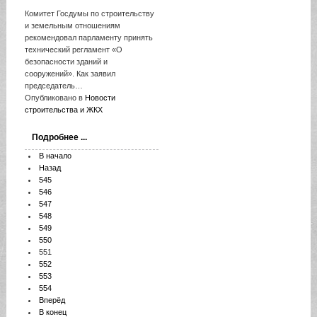
Комитет Госдумы по строительству
и земельным отношениям
рекомендовал парламенту принять
технический регламент «О
безопасности зданий и
сооружений». Как заявил
председатель…
Опубликовано в
Новости
строительства и ЖКХ
Подробнее ...
В начало
Назад
545
546
547
548
549
550
551
552
553
554
Вперёд
В конец