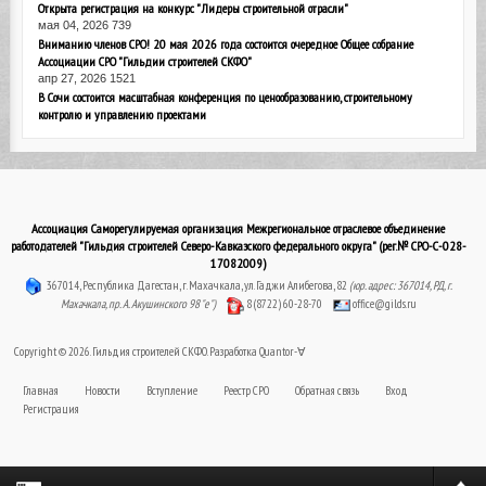
Открыта регистрация на конкурс "Лидеры строительной отрасли"
мая 04, 2026
739
Вниманию членов СРО! 20 мая 2026 года состоится очередное Общее собрание
Ассоциации СРО "Гильдии строителей СКФО"
апр 27, 2026
1521
В Сочи состоится масштабная конференция по ценообразованию, строительному
контролю и управлению проектами
Ассоциация Саморегулируемая организация Межрегиональное отраслевое объединение
работодателей "Гильдия строителей Северо-Кавказского федерального округа" (рег.№ СРО-С-028-
17082009)
367014, Республика Дагестан, г. Махачкала, ул. Гаджи Алибегова, 82
(юр. адрес: 367014, РД, г.
Махачкала, пр. А. Акушинского 98 "е")
8 (8722) 60-28-70
office@gilds.ru
Copyright © 2026. Гильдия строителей СКФО. Разработка
Quantor-∀
Главная
Новости
Вступление
Реестр СРО
Обратная связь
Вход
Регистрация