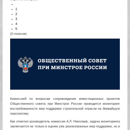
1
2
3
4
5
(0 голосов)
Комиссией по вопросам сопровождения инвестиционных проектов
Общественного совета при Минстрое России проводится мониторинг
востребованности мер поддержки строительной отрасли на ближайшую
перспективу
Как отметил руководитель комиссии А.Л. Николаев, задача мониторинга
заключается не только в оценке уже реализованных мер поддержки, но и