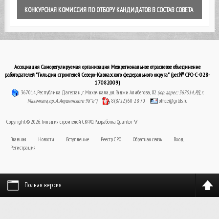
КОНКУРСНАЯ КОМИССИЯ ПО ОТБОРУ КАНДИДАТОВ В СОСТАВ СОВЕТА
Ассоциация Саморегулируемая организация Межрегиональное отраслевое объединение
работодателей "Гильдия строителей Северо-Кавказского федерального округа" (рег.№ СРО-С-028-
17082009)
367014, Республика Дагестан, г. Махачкала, ул. Гаджи Алибегова, 82
(юр. адрес: 367014, РД, г.
Махачкала, пр. А. Акушинского 98 "е")
8 (8722) 60-28-70
office@gilds.ru
Copyright © 2026. Гильдия строителей СКФО. Разработка
Quantor-∀
Главная
Новости
Вступление
Реестр СРО
Обратная связь
Вход
Регистрация
Полная версия