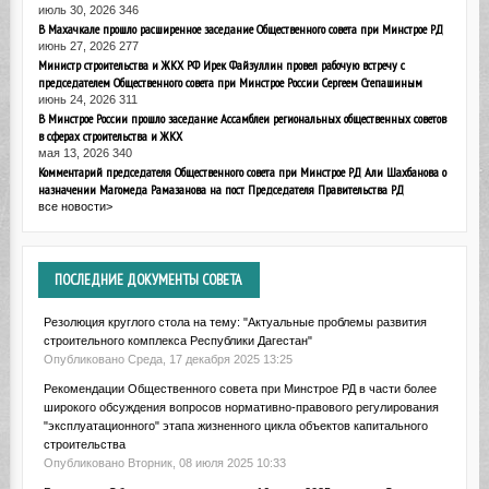
июль 30, 2026
346
В Махачкале прошло расширенное заседание Общественного совета при Минстрое РД
июнь 27, 2026
277
Министр строительства и ЖКХ РФ Ирек Файзуллин провел рабочую встречу с
председателем Общественного совета при Минстрое России Сергеем Степашиным
июнь 24, 2026
311
В Минстрое России прошло заседание Ассамблеи региональных общественных советов
в сферах строительства и ЖКХ
мая 13, 2026
340
Комментарий председателя Общественного совета при Минстрое РД Али Шахбанова о
назначении Магомеда Рамазанова на пост Председателя Правительства РД
все новости>
ПОСЛЕДНИЕ
ДОКУМЕНТЫ СОВЕТА
Резолюция круглого стола на тему: "Актуальные проблемы развития
строительного комплекса Республики Дагестан"
Опубликовано Среда, 17 декабря 2025 13:25
Рекомендации Общественного совета при Минстрое РД в части более
широкого обсуждения вопросов нормативно-правового регулирования
"эксплуатационного" этапа жизненного цикла объектов капитального
строительства
Опубликовано Вторник, 08 июля 2025 10:33